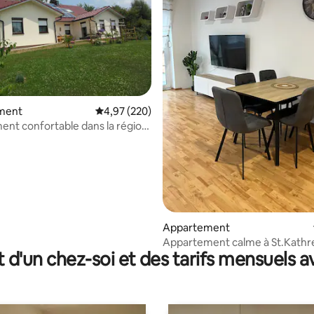
ment
Évaluation moyenne sur la base de 220 commen
4,97 (220)
nt confortable dans la région
 sur la base de 27 commentaires : 5 sur 5
Appartement
Appartement calme à St.Kathr
t d'un chez-soi et des tarifs mensuels 
Hauenstein