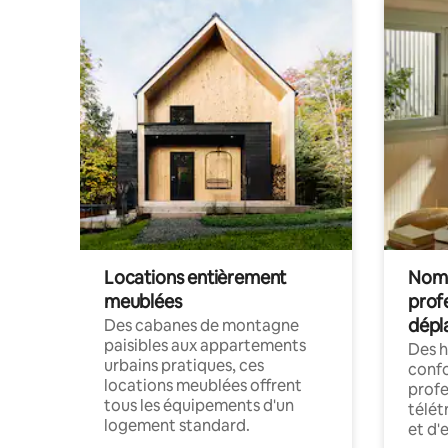
Locations entièrement
Noma
meublées
prof
dépl
Des cabanes de montagne
paisibles aux appartements
Des 
urbains pratiques, ces
confo
locations meublées offrent
profe
tous les équipements d'un
télét
logement standard.
et d'