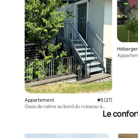
Héberge
Apparteme
thermale
Appartement
Évaluation moyenne
5 (27)
Oasis de calme au bord du ruisseau à
Le confor
Lafnitz