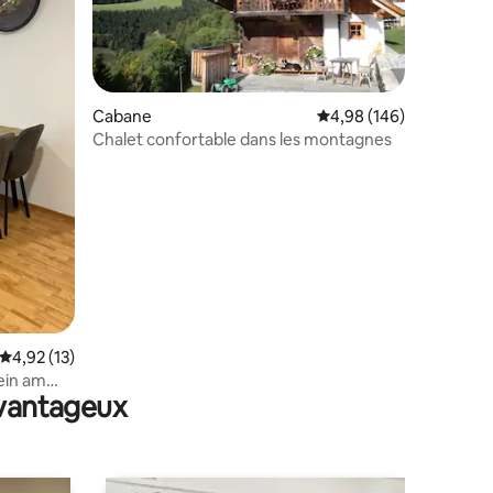
Cabane
Évaluation moyenne sur
4,98 (146)
Chalet confortable dans les montagnes
taires : 4,97 sur 5
Évaluation moyenne sur la base de 13 commentaires : 4,92 sur 5
4,92 (13)
ein am
avantageux