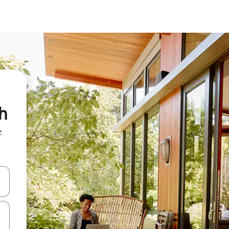
h
z
hes vers le haut et vers le bas pour les parcourir ou en appuyant et en fai