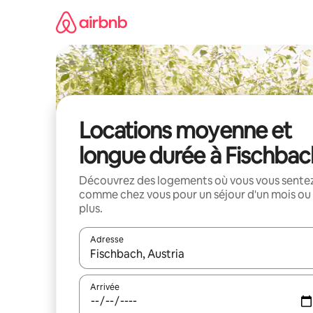
Aller
directement
au
contenu
Locations moyenne et
longue durée à Fischbac
Découvrez des logements où vous vous sente
comme chez vous pour un séjour d'un mois ou
plus.
Adresse
Lorsque les résultats s'affichent, utilisez les flèc
Arrivée