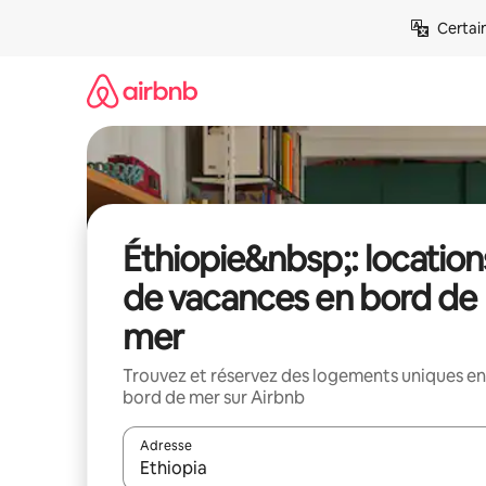
Aller
Certai
directement
au
contenu
Éthiopie&nbsp;: location
de vacances en bord de
mer
Trouvez et réservez des logements uniques en
bord de mer sur Airbnb
Adresse
Lorsque les résultats s'affichent, utilisez les flèc