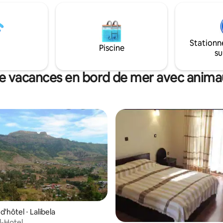
ice de change pour les clients.
asseoir dans le jardin et regard
sement propose un service de
l'agitation dans les rues enviro
éroport.
Stationn
Piscine
su
e vacances en bord de mer avec anim
'hôtel ⋅ Lalibela
d-Hotel