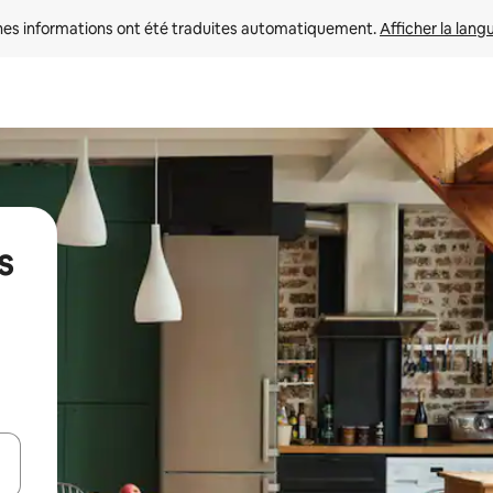
nes informations ont été traduites automatiquement. 
Afficher la lang
s
hes vers le haut et vers le bas pour les parcourir ou en appuyant et en fai