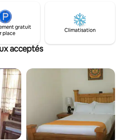
er
nnantes.
ement gratuit
Climatisation
r place
aux acceptés