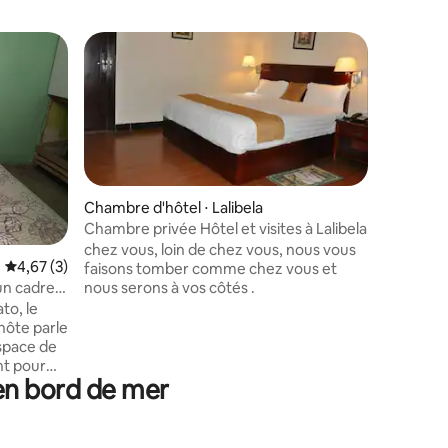
Chambre p
chambre 
Séjourne
proche de
intéresse
Chambre d'hôtel ⋅ Lalibela
Chambre privée Hôtel et visites à Lalibela
chez vous, loin de chez vous, nous vous
Évaluation moyenne sur la base de 3 commentaires : 4,67 sur 5
4,67 (3)
faisons tomber comme chez vous et
nous serons à vos côtés .
un cadre
to, le
hôte parle
espace de
nt pour
 en bord de mer
ssades
 Vous
errain de
 vous