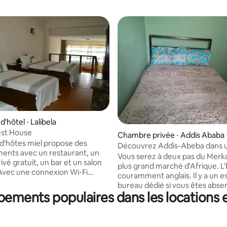
'hôtel ⋅ Lalibela
est House
Chambre privée ⋅ Addis Ababa
 d'hôtes miel propose des
Découvrez Addis-Abeba dans 
nts avec un restaurant, un
confortable.
Vous serez à deux pas du Merka
ivé gratuit, un bar et un salon
plus grand marché d'Afrique. L'
couramment anglais. Il y a un 
cet hôtel 3 étoiles propose un
bureau dédié si vous êtes abse
n chambre et un distributeur
ipements populaires dans les locations
affaires. De nombreuses amba
illets. L'établissement
européennes sont à proximité.
ne réception ouverte
pourrez vous détendre sur un t
 sur 24, une cuisine commune
golf à proximité ou simplement