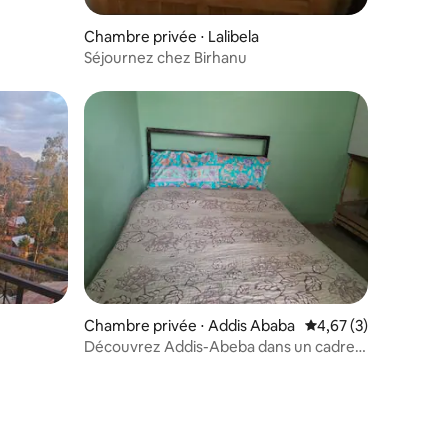
Chambre privée ⋅ Lalibela
Séjournez chez Birhanu
Chambre privée ⋅ Addis Ababa
Évaluation moyenne s
4,67 (3)
Découvrez Addis-Abeba dans un cadre
confortable.