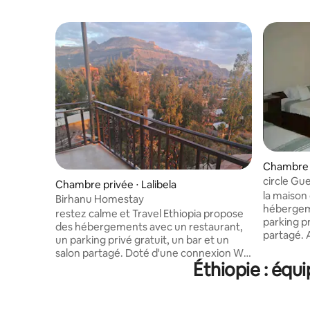
Chambre d
circle Gu
Chambre privée ⋅ Lalibela
la maison
Birhanu Homestay
hébergeme
restez calme et Travel Ethiopia propose
parking pr
des hébergements avec un restaurant,
partagé. Avec une connexion Wi-Fi
un parking privé gratuit, un bar et un
gratuite, 
salon partagé. Doté d'une connexion Wi-
service e
Éthiopie : équ
Fi gratuite, cet hôtel 3 étoiles propose un
automatique de b
service de chambre et un distributeur
propose u
automatique de billets. Les logements
24 heures
disposent d'une réception ouverte