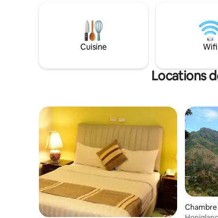
et un serv
24h/24, d'une cuisine partagée et d'un
L'établis
bureau de change pour les voyageurs. la
navette a
propriété offre un service de navette
aéroport
Cuisine
Wifi
Locations d
Chambre d
Honiglan