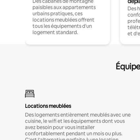
dépl
Des cabanes de montagne
paisibles aux appartements
Des 
urbains pratiques, ces
confo
locations meublées offrent
profe
tous les équipements d'un
télét
logement standard.
et d'
Équipe
Locations meublées
Des logements entièrement meublés avec une
cuisine, le wifi et les équipements dont vous
avez besoin pour vous installer
confortablement pendant un mois ou plus.
C'est l'alternative parfaite à une location