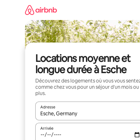
Aller
directement
au
contenu
Locations moyenne et
longue durée à Esche
Découvrez des logements où vous vous sente
comme chez vous pour un séjour d'un mois ou
plus.
Adresse
Lorsque les résultats s'affichent, utilisez les flèc
Arrivée