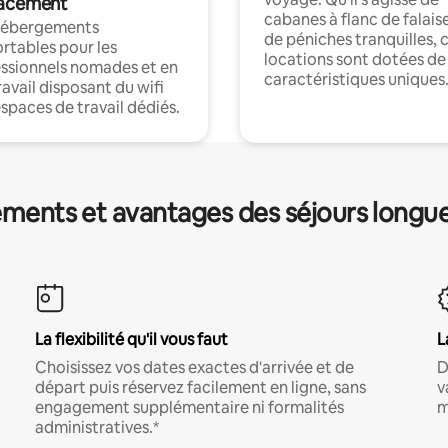
acement
cabanes à flanc de falais
hébergements
de péniches tranquilles, 
rtables pour les
locations sont dotées de
ssionnels nomades et en
caractéristiques uniques
ravail disposant du wifi
espaces de travail dédiés.
ments et avantages des séjours longu
La flexibilité qu'il vous faut
L
Choisissez vos dates exactes d'arrivée et de
D
départ puis réservez facilement en ligne, sans
v
engagement supplémentaire ni formalités
m
administratives.*