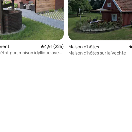
ment
Évaluation moyenne sur la base de 226 comme
4,91 (226)
Maison d'hôtes
É
'état pur, maison idyllique avec
Maison d'hôtes sur la Vechte