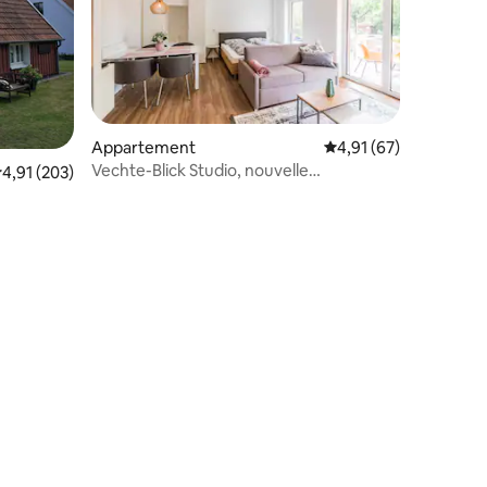
Appartement
Évaluation moyenne su
4,91 (67)
Vechte-Blick Studio, nouvelle
ntaires : 4,91 sur 5
valuation moyenne sur la base de 203 commentaires : 4,91 sur 5
4,91 (203)
construction avec balcon, WLAN & PP