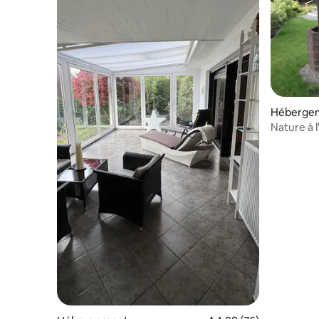
Héberge
Nature à l
4 vélos !