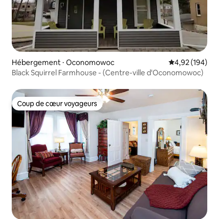
Hébergement ⋅ Oconomowoc
Évaluation moy
4,92 (194)
Black Squirrel Farmhouse - (Centre-ville d'Oconomowoc)
Coup de cœur voyageurs
Coup de cœur voyageurs