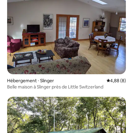
Hébergement ⋅ Slinger
Évaluation m
4,88 (8)
Belle maison à Slinger près de Little Switzerland