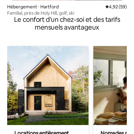
Hébergement ⋅ Hartford
Évaluation mo
4,92 (59)
Familial, près de Holy Hill, golf, ski
Le confort d'un chez-soi et des tarifs
mensuels avantageux
Locations entièrement
Nomades num