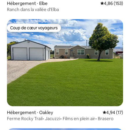
Hébergement ⋅ Elbe
Évaluation moy
4,86 (153)
Ranch dans la vallée d'Elba
Coup de cœur voyageurs
Coup de cœur voyageurs
Hébergement ⋅ Oakley
Évaluation mo
4,94 (17)
Ferme Rocky Trail• Jacuzzi• Films en plein air• Brasero