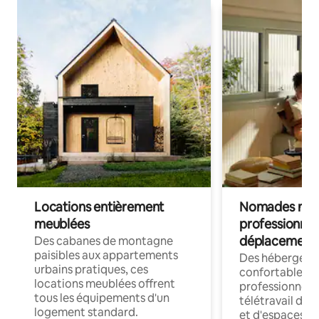
Locations entièrement
Nomades num
meublées
professionnel
déplacement
Des cabanes de montagne
paisibles aux appartements
Des hébergem
urbains pratiques, ces
confortables p
locations meublées offrent
professionnels
tous les équipements d'un
télétravail dis
logement standard.
et d'espaces de