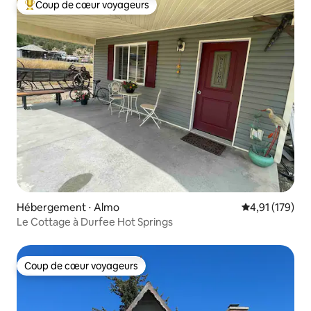
Coup de cœur voyageurs
Coups de cœur voyageurs les plus appréciés
Hébergement ⋅ Almo
Évaluation moy
4,91 (179)
Le Cottage à Durfee Hot Springs
Coup de cœur voyageurs
Coup de cœur voyageurs