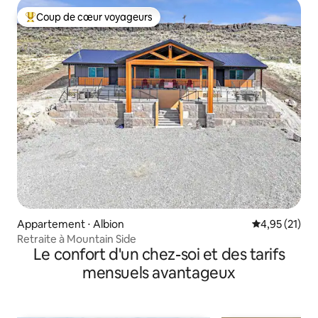
Coup de cœur voyageurs
Coups de cœur voyageurs les plus appréciés
Appartement ⋅ Albion
Évaluation mo
4,95 (21)
Retraite à Mountain Side
Le confort d'un chez-soi et des tarifs
mensuels avantageux