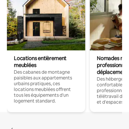
Locations entièrement
Nomades num
meublées
professionnel
déplacement
Des cabanes de montagne
paisibles aux appartements
Des hébergem
urbains pratiques, ces
confortables p
locations meublées offrent
professionnels
tous les équipements d'un
télétravail dis
logement standard.
et d'espaces de