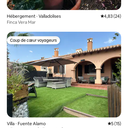
Hébergement ⋅ Valladolises
Évaluation mo
4,83 (24)
Finca Vera Mar
Coup de cœur voyageurs
Coup de cœur voyageurs
Villa ⋅ Fuente Alamo
Évaluation
5 (15)