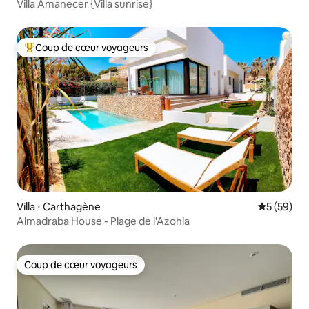
Villa Amanecer {Villa sunrise}
Coup de cœur voyageurs
Coups de cœur voyageurs les plus appréciés
Villa ⋅ Carthagène
Évaluation
5 (59)
Almadraba House - Plage de l'Azohia
Coup de cœur voyageurs
Coup de cœur voyageurs