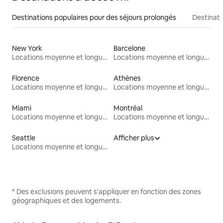
Destinations populaires pour des séjours prolongés
Destinati
New York
Barcelone
Locations moyenne et longue durée
Locations moyenne et longue durée
Florence
Athènes
Locations moyenne et longue durée
Locations moyenne et longue durée
Miami
Montréal
Locations moyenne et longue durée
Locations moyenne et longue durée
Seattle
Afficher plus
Locations moyenne et longue durée
* Des exclusions peuvent s'appliquer en fonction des zones
géographiques et des logements.