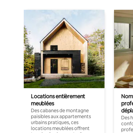
Locations entièrement
Noma
meublées
prof
dépl
Des cabanes de montagne
paisibles aux appartements
Des 
urbains pratiques, ces
confo
locations meublées offrent
profe