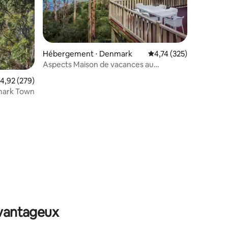
Hébergement ⋅ Denmark
Évaluation moyenne sur
4,74 (325)
Aspects Maison de vacances au
Danemark
valuation moyenne sur la base de 279 commentaires : 4,92 sur 5
4,92 (279)
nmark Town
taires : 4,99 sur 5
avantageux