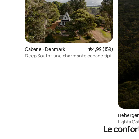
Cabane ⋅ Denmark
Évaluation moyenne sur 
4,99 (159)
Deep South : une charmante cabane tipi
Hébergem
h
Lights Cot
Le confor