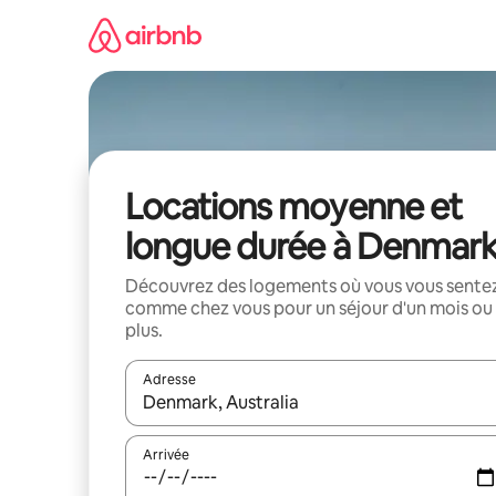
Aller
directement
au
contenu
Locations moyenne et
longue durée à Denmar
Découvrez des logements où vous vous sente
comme chez vous pour un séjour d'un mois ou
plus.
Adresse
Lorsque les résultats s'affichent, utilisez les flèc
Arrivée