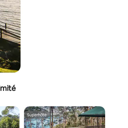
imité
Superhôte
lus appréciés
Superhôte