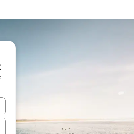
k
z
hes vers le haut et vers le bas pour les parcourir ou en appuyant et en fai