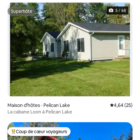
Superhôte
Superhôte
Maison d'hôtes ⋅ Pelican Lake
Évaluation mo
4,64 (25)
La cabane Loon à Pelican Lake
Coup de cœur voyageurs
Coups de cœur voyageurs les plus appréciés