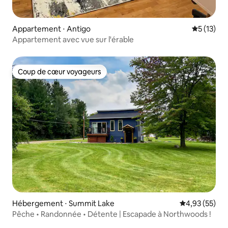
Appartement ⋅ Antigo
Évaluation
5 (13)
Appartement avec vue sur l'érable
Coup de cœur voyageurs
Coup de cœur voyageurs
Hébergement ⋅ Summit Lake
Évaluation mo
4,93 (55)
Pêche • Randonnée • Détente | Escapade à Northwoods !