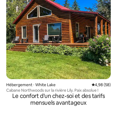
Hébergement ⋅ White Lake
Évaluation mo
4,98 (58)
Cabane Northwoods sur la rivière Lily. Paix absolue !
Le confort d'un chez-soi et des tarifs
mensuels avantageux