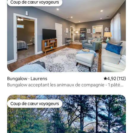
Coup de cœur voyageurs
Coup de cœur voyageurs
Bungalow ⋅ Laurens
Évaluation moy
4,92 (112)
Bungalow acceptant les animaux de compagnie - 1 pâté
de maisons du centre-ville de Laurens !
Coup de cœur voyageurs
Coup de cœur voyageurs