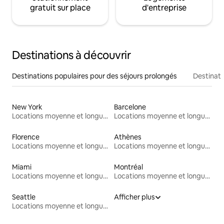
gratuit sur place
d'entreprise
Destinations à découvrir
Destinations populaires pour des séjours prolongés
Destinati
New York
Barcelone
Locations moyenne et longue durée
Locations moyenne et longue durée
Florence
Athènes
Locations moyenne et longue durée
Locations moyenne et longue durée
Miami
Montréal
Locations moyenne et longue durée
Locations moyenne et longue durée
Seattle
Afficher plus
Locations moyenne et longue durée