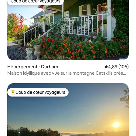
Coup de cœur voyageurs
Coup de cœur voyageurs
Hébergement ⋅ Durham
Évaluation moy
4,89 (106)
Maison idyllique avec vue sur la montagne Catskills près
de Windham
Coup de cœur voyageurs
Coups de cœur voyageurs les plus appréciés