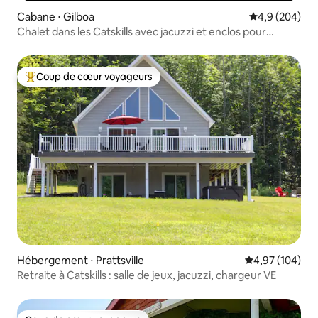
Cabane ⋅ Gilboa
Évaluation mo
4,9 (204)
Chalet dans les Catskills avec jacuzzi et enclos pour
chiens !
Coup de cœur voyageurs
Coups de cœur voyageurs les plus appréciés
Hébergement ⋅ Prattsville
Évaluation moy
4,97 (104)
Retraite à Catskills : salle de jeux, jacuzzi, chargeur VE