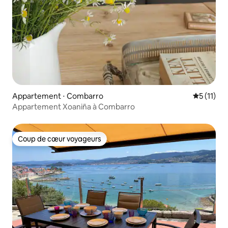
Appartement ⋅ Combarro
Évaluatio
5 (11)
Appartement Xoaniña à Combarro
Coup de cœur voyageurs
Coup de cœur voyageurs