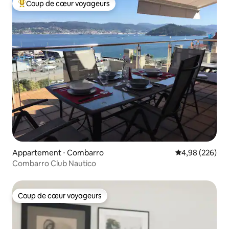
Coup de cœur voyageurs
Coups de cœur voyageurs les plus appréciés
Appartement ⋅ Combarro
Évaluation moy
4,98 (226)
Combarro Club Nautico
Coup de cœur voyageurs
Coup de cœur voyageurs