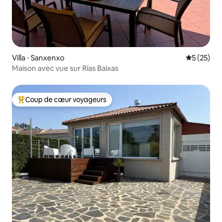
Villa ⋅ Sanxenxo
Évaluation
5 (25)
Maison avec vue sur Rías Baixas
Coup de cœur voyageurs
Coups de cœur voyageurs les plus appréciés