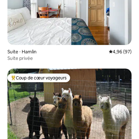
Suite ⋅ Hamlin
Évaluation mo
4,96 (97)
Suite privée
Coup de cœur voyageurs
Coups de cœur voyageurs les plus appréciés