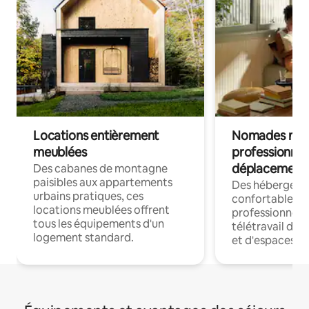
Locations entièrement
Nomades num
meublées
professionnel
déplacement
Des cabanes de montagne
paisibles aux appartements
Des hébergem
urbains pratiques, ces
confortables p
locations meublées offrent
professionnels
tous les équipements d'un
télétravail dis
logement standard.
et d'espaces de