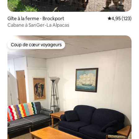
Gîte à la ferme ⋅ Brockport
Évaluation moy
4,95 (123)
Cabane à SanGer-La Alpacas
Coup de cœur voyageurs
Coup de cœur voyageurs