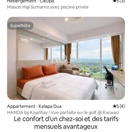
Hébergement ⋅ Cikupa
Évaluatio
5 (3)
Maison Haji Sumarno avec piscine privée
Superhôte
Superhôte
Appartement ⋅ Kelapa Dua
Évaluatio
5 (4)
HANDA by KojaStay | Vue parfaite sur le golf @ Karwaci
Le confort d'un chez-soi et des tarifs
mensuels avantageux