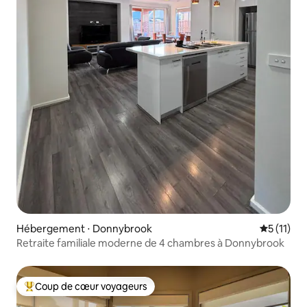
Hébergement ⋅ Donnybrook
Évaluatio
5 (11)
Retraite familiale moderne de 4 chambres à Donnybrook
Coup de cœur voyageurs
Coups de cœur voyageurs les plus appréciés