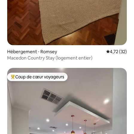
Hébergement ⋅ Romsey
Évaluation mo
4,72 (32)
Macedon Country Stay (logement entier)
Coup de cœur voyageurs
Coups de cœur voyageurs les plus appréciés