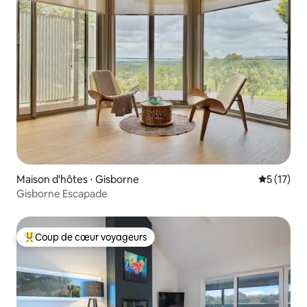
Maison d'hôtes ⋅ Gisborne
Évaluation
5 (17)
Gisborne Escapade
Coup de cœur voyageurs
Coups de cœur voyageurs les plus appréciés