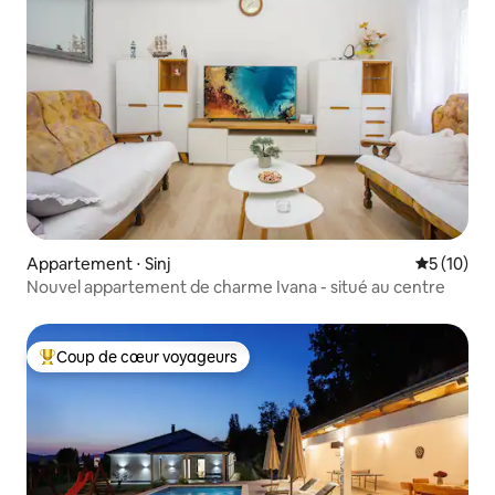
Appartement ⋅ Sinj
Évaluation
5 (10)
Nouvel appartement de charme Ivana - situé au centre
Coup de cœur voyageurs
Coups de cœur voyageurs les plus appréciés