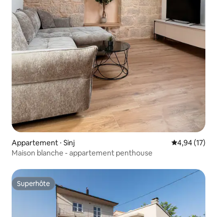
Appartement ⋅ Sinj
Évaluation mo
4,94 (17)
Maison blanche - appartement penthouse
Superhôte
Superhôte