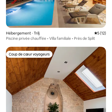
Hébergement ⋅ Trilj
Évaluation
5 (12)
Piscine privée chauffée • Villa familiale • Près de Split
Coup de cœur voyageurs
Coup de cœur voyageurs