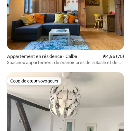
Appartement en résidence ⋅ Calbe
Évaluation mo
4,96 (70)
Spacieux appartement de manoir près de la Saale et de
l'Elbe
Coup de cœur voyageurs
Coup de cœur voyageurs