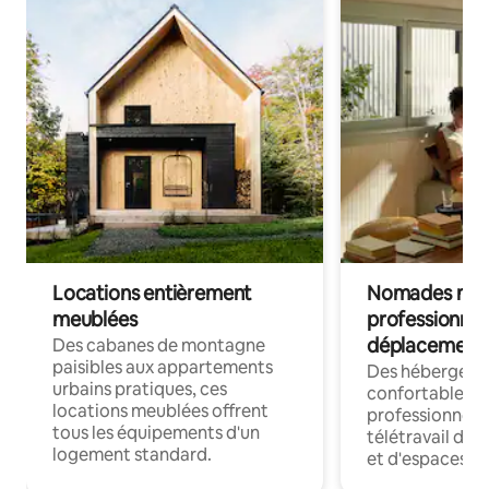
Locations entièrement
Nomades num
meublées
professionnel
déplacement
Des cabanes de montagne
paisibles aux appartements
Des hébergem
urbains pratiques, ces
confortables p
locations meublées offrent
professionnels
tous les équipements d'un
télétravail dis
logement standard.
et d'espaces de