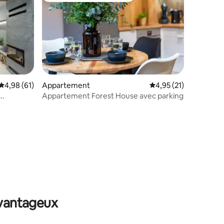
taires : 4,96 sur 5
Évaluation moyenne sur la base de 61 commentaires : 4,98 sur 5
4,98 (61)
Appartement
Évaluation moyenne su
4,95 (21)
Appartement Forest House avec parking
avantageux