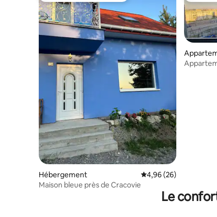
Apparte
Appartem
Hébergement
Évaluation moyenne sur
4,96 (26)
Maison bleue près de Cracovie
Le confor