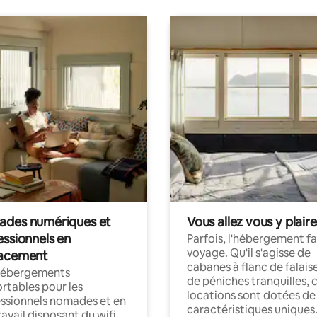
des numériques et
Vous allez vous y plaire
essionnels en
Parfois, l'hébergement fai
voyage. Qu'il s'agisse de
acement
cabanes à flanc de falais
hébergements
de péniches tranquilles, 
rtables pour les
locations sont dotées de
ssionnels nomades et en
caractéristiques uniques
ravail disposant du wifi