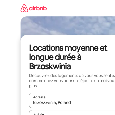
Aller
directement
au
contenu
Locations moyenne et
longue durée à
Brzoskwinia
Découvrez des logements où vous vous sente
comme chez vous pour un séjour d'un mois ou
plus.
Adresse
Lorsque les résultats s'affichent, utilisez les flèc
Arrivée