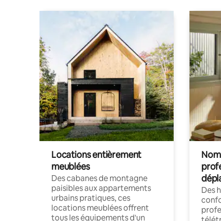
Locations entièrement
Noma
meublées
prof
dépl
Des cabanes de montagne
paisibles aux appartements
Des 
urbains pratiques, ces
confo
locations meublées offrent
profe
tous les équipements d'un
télét