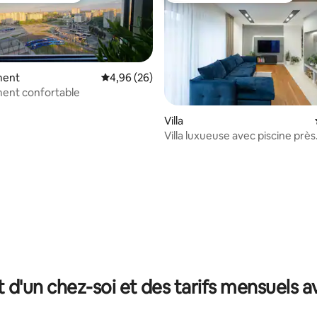
ment
Évaluation moyenne sur la base de 26 commen
4,96 (26)
ent confortable
Villa
Villa luxueuse avec piscine près
d'Energylandiai
 la base de 26 commentaires : 4,96 sur 5
t d'un chez-soi et des tarifs mensuels 