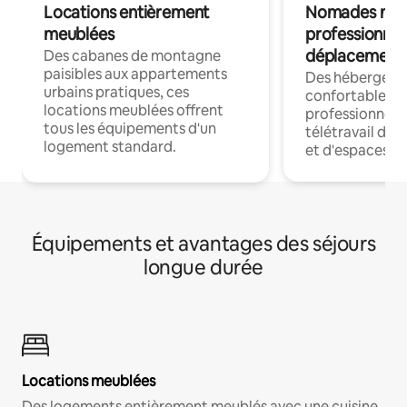
Locations entièrement
Nomades num
meublées
professionnel
déplacement
Des cabanes de montagne
paisibles aux appartements
Des hébergem
urbains pratiques, ces
confortables p
locations meublées offrent
professionnels
tous les équipements d'un
télétravail dis
logement standard.
et d'espaces de
Équipements et avantages des séjours
longue durée
Locations meublées
Des logements entièrement meublés avec une cuisine,