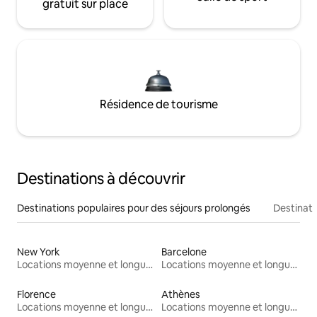
gratuit sur place
Résidence de tourisme
Destinations à découvrir
Destinations populaires pour des séjours prolongés
Destinati
New York
Barcelone
Locations moyenne et longue durée
Locations moyenne et longue durée
Florence
Athènes
Locations moyenne et longue durée
Locations moyenne et longue durée