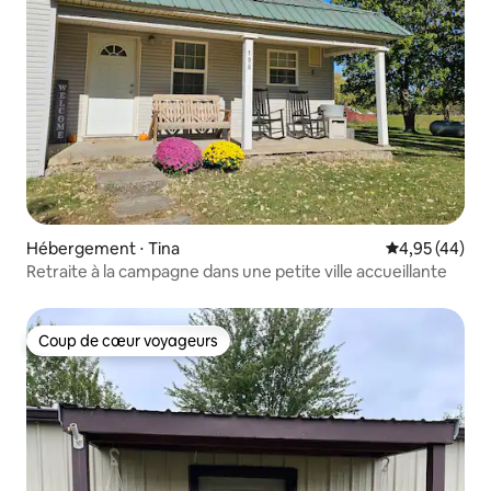
Hébergement ⋅ Tina
Évaluation mo
4,95 (44)
Retraite à la campagne dans une petite ville accueillante
Coup de cœur voyageurs
Coup de cœur voyageurs