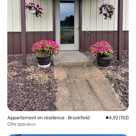
Appartement en résidence ⋅ Brookfield
Évaluation moy
4,92 (153)
Gîte spacieux