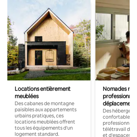
Locations entièrement
Nomades num
meublées
professionnel
déplacement
Des cabanes de montagne
paisibles aux appartements
Des hébergem
urbains pratiques, ces
confortables p
locations meublées offrent
professionnels
tous les équipements d'un
télétravail dis
logement standard.
et d'espaces de