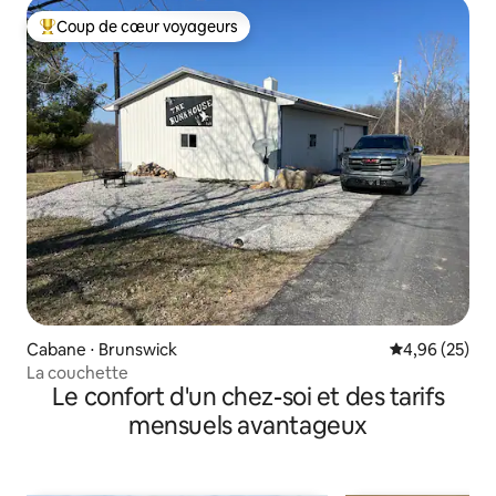
Coup de cœur voyageurs
Coups de cœur voyageurs les plus appréciés
Cabane ⋅ Brunswick
Évaluation mo
4,96 (25)
La couchette
Le confort d'un chez-soi et des tarifs
mensuels avantageux