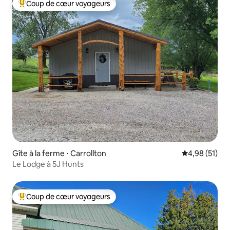
Coup de cœur voyageurs
Coups de cœur voyageurs les plus appréciés
Gîte à la ferme ⋅ Carrollton
Évaluation mo
4,98 (51)
Le Lodge à 5J Hunts
Coup de cœur voyageurs
Coups de cœur voyageurs les plus appréciés