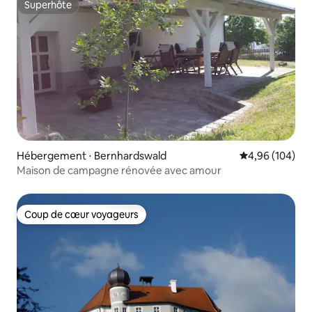
Superhôte
Superhôte
Hébergement ⋅ Bernhardswald
Évaluation moy
4,96 (104)
Maison de campagne rénovée avec amour
Coup de cœur voyageurs
Coup de cœur voyageurs