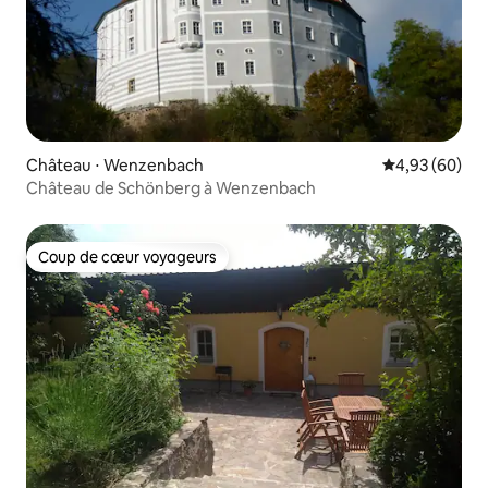
Château ⋅ Wenzenbach
Évaluation mo
4,93 (60)
Château de Schönberg à Wenzenbach
Coup de cœur voyageurs
Coup de cœur voyageurs