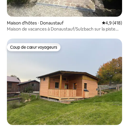
Maison d'hôtes ⋅ Donaustauf
Évaluation mo
4,9 (418)
Maison de vacances à Donaustauf/Sulzbach sur la piste
cyclable du Danube
Coup de cœur voyageurs
Coup de cœur voyageurs