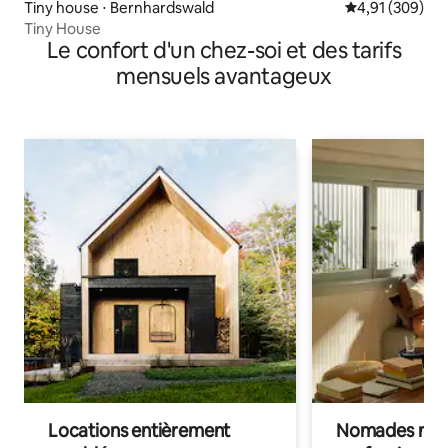
Tiny house ⋅ Bernhardswald
Évaluation moy
4,91 (309)
Tiny House
Le confort d'un chez-soi et des tarifs
mensuels avantageux
Locations entièrement
Nomades num