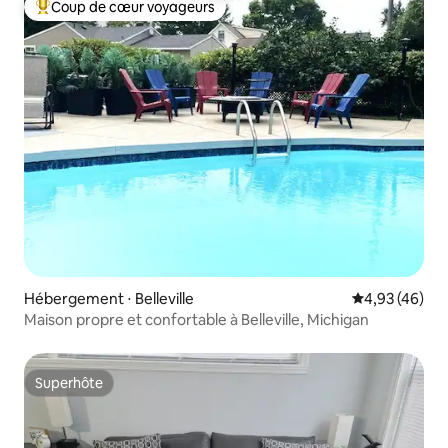
Coup de cœur voyageurs
Coups de cœur voyageurs les plus appréciés
Hébergement ⋅ Belleville
Évaluation mo
4,93 (46)
Maison propre et confortable à Belleville, Michigan
Superhôte
Superhôte