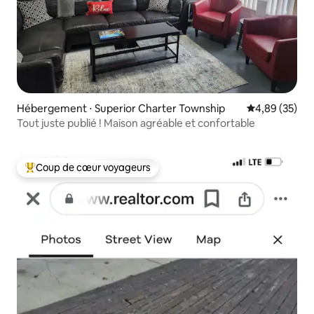
Hébergement ⋅ Superior Charter Township
Évaluation mo
4,89 (35)
Tout juste publié ! Maison agréable et confortable
Coup de cœur voyageurs
Coups de cœur voyageurs les plus appréciés