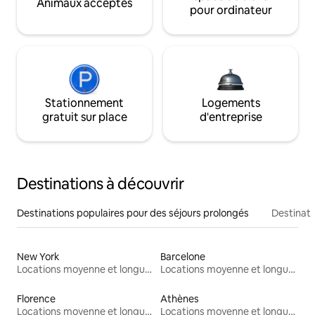
Animaux acceptés
pour ordinateur
Stationnement
Logements
gratuit sur place
d'entreprise
Destinations à découvrir
Destinations populaires pour des séjours prolongés
Destinati
New York
Barcelone
Locations moyenne et longue durée
Locations moyenne et longue durée
Florence
Athènes
Locations moyenne et longue durée
Locations moyenne et longue durée