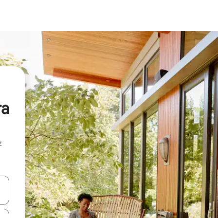
ra
z
hes vers le haut et vers le bas pour les parcourir ou en appuyant et en fai