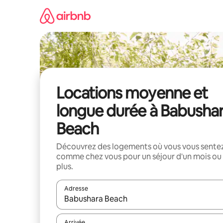
Aller
directement
au
contenu
Locations moyenne et
longue durée à Babusha
Beach
Découvrez des logements où vous vous sente
comme chez vous pour un séjour d'un mois ou
plus.
Adresse
Lorsque les résultats s'affichent, utilisez les flèc
Arrivée