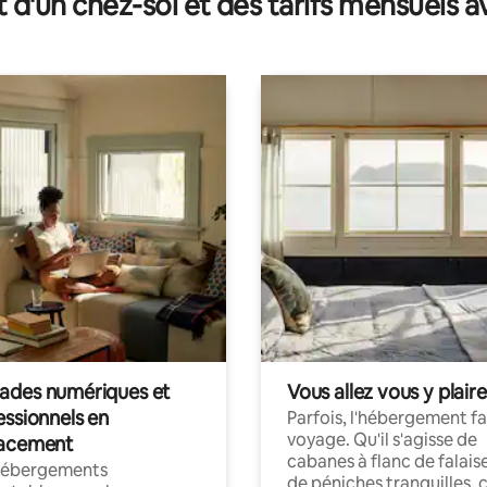
t d'un chez-soi et des tarifs mensuels 
des numériques et
Vous allez vous y plaire
essionnels en
Parfois, l'hébergement fai
voyage. Qu'il s'agisse de
acement
cabanes à flanc de falais
hébergements
de péniches tranquilles, 