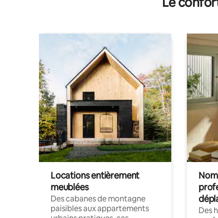
Le confor
Locations entièrement
Noma
meublées
prof
dépl
Des cabanes de montagne
paisibles aux appartements
Des 