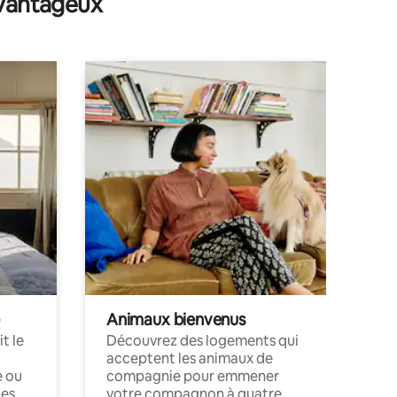
avantageux
Animaux bienvenus
t le
Découvrez des logements qui
acceptent les animaux de
e ou
compagnie pour emmener
ces
votre compagnon à quatre