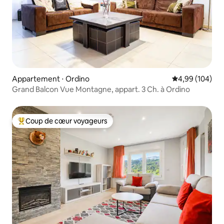
Appartement ⋅ Ordino
Évaluation moy
4,99 (104)
Grand Balcon Vue Montagne, appart. 3 Ch. à Ordino
Coup de cœur voyageurs
Coups de cœur voyageurs les plus appréciés