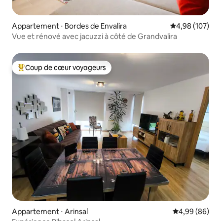
Appartement ⋅ Bordes de Envalira
Évaluation moy
4,98 (107)
Vue et rénové avec jacuzzi à côté de Grandvalira
Coup de cœur voyageurs
Coups de cœur voyageurs les plus appréciés
Appartement ⋅ Arinsal
Évaluation mo
4,99 (86)