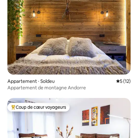
Appartement ⋅ Soldeu
Évaluation
5 (12)
Appartement de montagne Andorre
Coup de cœur voyageurs
Coups de cœur voyageurs les plus appréciés