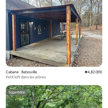
Cabane ⋅ Batesville
Évaluation mo
4,82 (89)
Petit loft dans les arbres
Superhôte
Superhôte