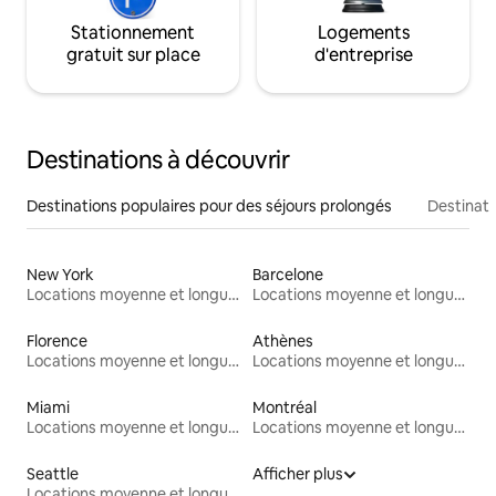
Stationnement
Logements
gratuit sur place
d'entreprise
Destinations à découvrir
Destinations populaires pour des séjours prolongés
Destinati
New York
Barcelone
Locations moyenne et longue durée
Locations moyenne et longue durée
Florence
Athènes
Locations moyenne et longue durée
Locations moyenne et longue durée
Miami
Montréal
Locations moyenne et longue durée
Locations moyenne et longue durée
Seattle
Afficher plus
Locations moyenne et longue durée