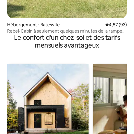
Hébergement ⋅ Batesville
Évaluation mo
4,87 (93)
Rebel-Cabin à seulement quelques minutes de la rampe
Le confort d'un chez-soi et des tarifs
de mise à l'eau et d'Oxford
mensuels avantageux