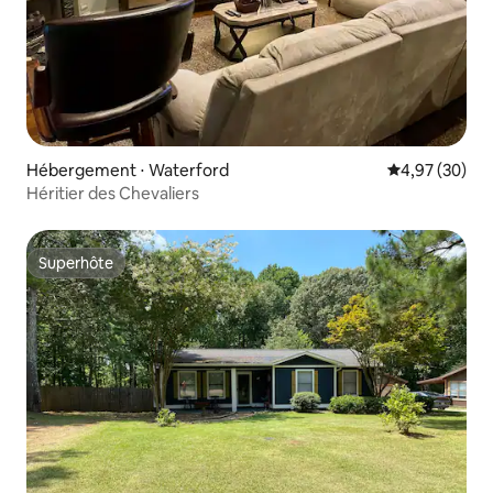
Hébergement ⋅ Waterford
Évaluation mo
4,97 (30)
Héritier des Chevaliers
Superhôte
Superhôte