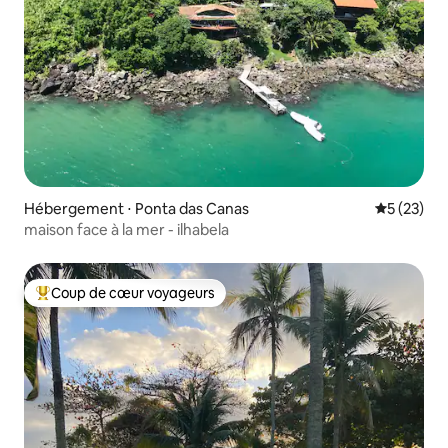
Hébergement ⋅ Ponta das Canas
Évaluation
5 (23)
maison face à la mer - ilhabela
Coup de cœur voyageurs
Coups de cœur voyageurs les plus appréciés