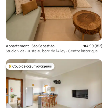
Appartement ⋅ São Sebastião
Évaluation moy
4,99 (152)
Studio Vida - Juste au bord de l'Alley - Centre historique
Coup de cœur voyageurs
Coups de cœur voyageurs les plus appréciés