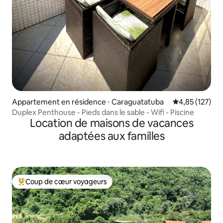
Appartement en résidence ⋅ Caraguatatuba
Évaluation moy
4,85 (127)
Duplex Penthouse - Pieds dans le sable - Wifi - Piscine
Location de maisons de vacances
adaptées aux familles
Coup de cœur voyageurs
Coups de cœur voyageurs les plus appréciés