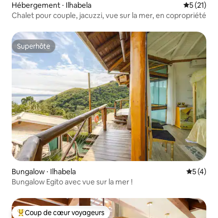
Hébergement ⋅ Ilhabela
Évaluation
5 (21)
Chalet pour couple, jacuzzi, vue sur la mer, en copropriété
Superhôte
Superhôte
Bungalow ⋅ Ilhabela
Évaluatio
5 (4)
Bungalow Egito avec vue sur la mer !
Coup de cœur voyageurs
Coups de cœur voyageurs les plus appréciés