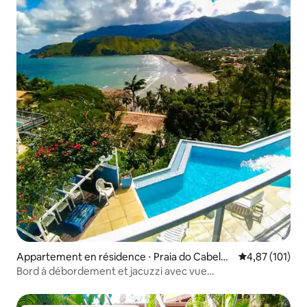
Appartement en résidence ⋅ Praia do Cabelo
Évaluation moy
4,87 (101)
Grande
Bord à débordement et jacuzzi avec vue
cinématographique