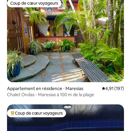
Coup de cœur voyageurs
Coup de cœur voyageurs
Appartement en résidence ⋅ Maresias
Évaluation moy
4,91 (197)
Chalet Ondas - Maresias à 100 m de la plage
Coup de cœur voyageurs
Coups de cœur voyageurs les plus appréciés