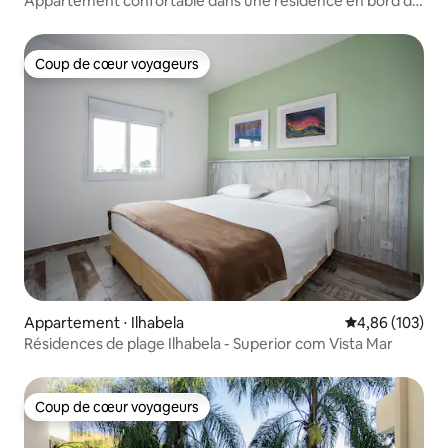
Appartement confortable dans une résidence en bord de
mer
Coup de cœur voyageurs
Coup de cœur voyageurs
Appartement ⋅ Ilhabela
Évaluation moy
4,86 (103)
Résidences de plage Ilhabela - Superior com Vista Mar
Coup de cœur voyageurs
Coup de cœur voyageurs