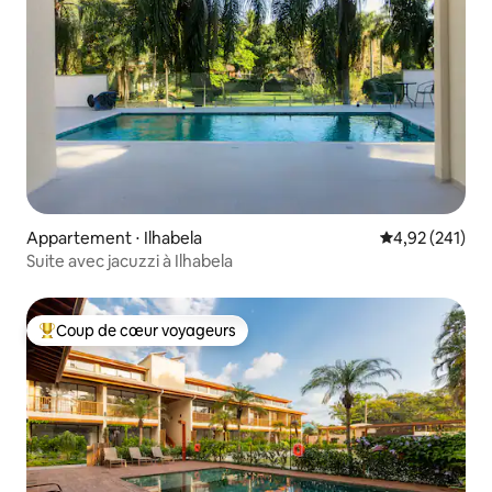
Appartement ⋅ Ilhabela
Évaluation moy
4,92 (241)
Suite avec jacuzzi à Ilhabela
Coup de cœur voyageurs
Coups de cœur voyageurs les plus appréciés