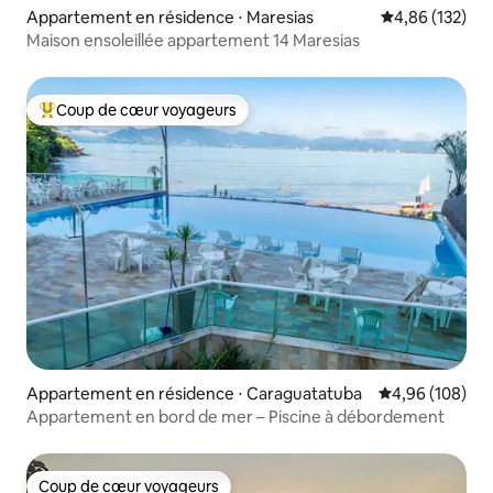
Appartement en résidence ⋅ Maresias
Évaluation moy
4,86 (132)
Maison ensoleillée appartement 14 Maresias
Coup de cœur voyageurs
Coups de cœur voyageurs les plus appréciés
Appartement en résidence ⋅ Caraguatatuba
Évaluation moy
4,96 (108)
Appartement en bord de mer – Piscine à débordement
Coup de cœur voyageurs