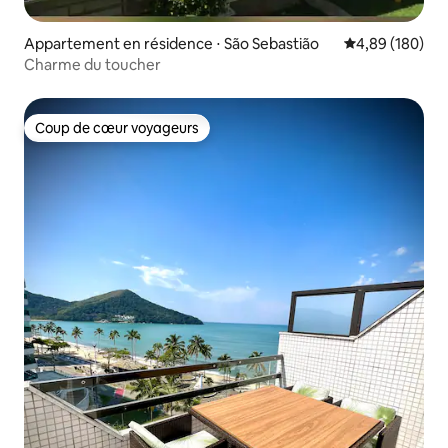
Appartement en résidence ⋅ São Sebastião
Évaluation moy
4,89 (180)
Charme du toucher
Coup de cœur voyageurs
Coup de cœur voyageurs