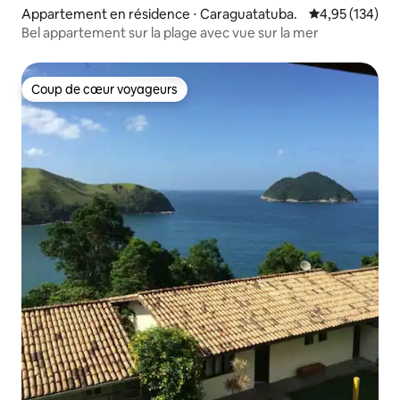
Appartement en résidence ⋅ Caraguatatuba.
Évaluation moy
4,95 (134)
Bel appartement sur la plage avec vue sur la mer
Coup de cœur voyageurs
Coup de cœur voyageurs