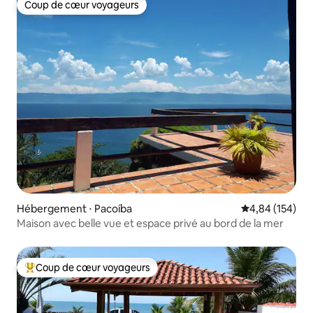
Coup de cœur voyageurs
Coup de cœur voyageurs
Hébergement ⋅ Pacoíba
Évaluation moy
4,84 (154)
Maison avec belle vue et espace privé au bord de la mer
Coup de cœur voyageurs
Coups de cœur voyageurs les plus appréciés