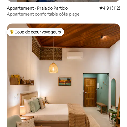
Appartement ⋅ Praia do Partido
Évaluation mo
4,91 (112)
Appartement confortable côté plage !
Coup de cœur voyageurs
Coups de cœur voyageurs les plus appréciés