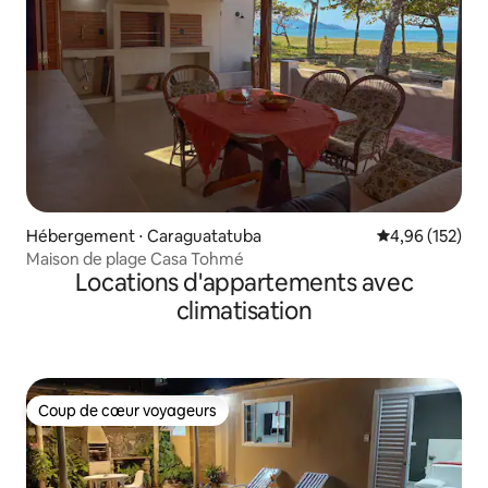
Hébergement ⋅ Caraguatatuba
Évaluation moy
4,96 (152)
Maison de plage Casa Tohmé
Locations d'appartements avec
climatisation
Coup de cœur voyageurs
Coup de cœur voyageurs