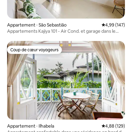
Appartement ⋅ São Sebastião
Évaluation moy
4,99 (147)
Appartements Kajiya 101 - Air Cond. et garage dans le
centre
Coup de cœur voyageurs
Coup de cœur voyageurs
Appartement ⋅ Ilhabela
Évaluation moy
4,88 (129)