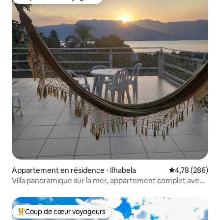
Coup de cœur voyageurs
Appartement en résidence ⋅ Ilhabela
Évaluation moy
4,78 (286)
Villa panoramique sur la mer, appartement complet avec
parking
Coup de cœur voyageurs
Coups de cœur voyageurs les plus appréciés