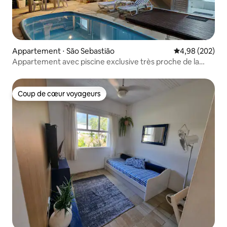
Appartement ⋅ São Sebastião
Évaluation moy
4,98 (202)
Appartement avec piscine exclusive très proche de la
plage
Coup de cœur voyageurs
Coup de cœur voyageurs