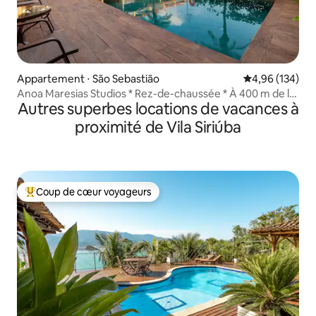
Appartement ⋅ São Sebastião
Évaluation moy
4,96 (134)
Anoa Maresias Studios * Rez-de-chaussée * À 400 m de la
Autres superbes locations de vacances à
plage
proximité de Vila Siriúba
Coup de cœur voyageurs
Coups de cœur voyageurs les plus appréciés