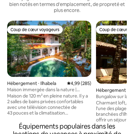
bien notés en termes d'emplacement, de propreté et
plus encore.
Coup de cœur voyageurs
Coup de cœur vo
Coup de cœur voyageurs
Coup de cœur vo
Hébergement ⋅ Ilhabela
Évaluation moyenne sur la base 
4,99 (285)
Maison immergée dans la nature |
Hébergement ⋅ Si
Piscine | Toit de puits de lumière
Maison de 120 m² en pleine nature. Il y a
Bungalow sur la pla
2 salles de bains privées confortables
Charmant loft,deb
avec une télévision connectée de
l'une des plages les
43 pouces et la climatisation
branchées d'Ilhabe
chaud/froid. Charmant salon avec Smart
offrir un séjour co
TV 65 pouces et climatisation. Cuisine
Équipements populaires dans les
inoubliable,il dispo
complète avec réfrigérateur de 430 L et
d'un ventilateur d