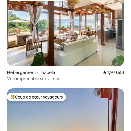
Hébergement ⋅ Ilhabela
Évaluation mo
4,97 (65)
Vue imprenable sur la mer
Coup de cœur voyageurs
Coups de cœur voyageurs les plus appréciés