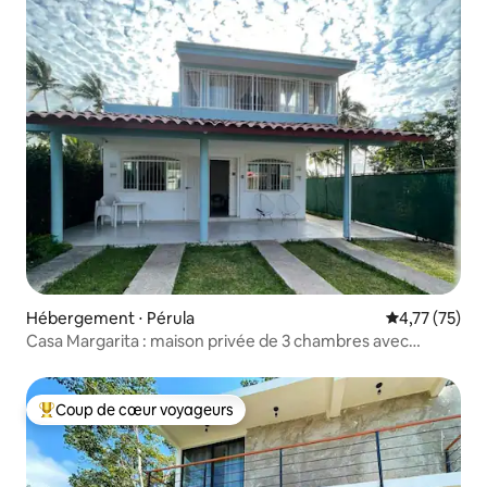
Hébergement ⋅ Pérula
Évaluation mo
4,77 (75)
Casa Margarita : maison privée de 3 chambres avec
balcon
Coup de cœur voyageurs
Coups de cœur voyageurs les plus appréciés