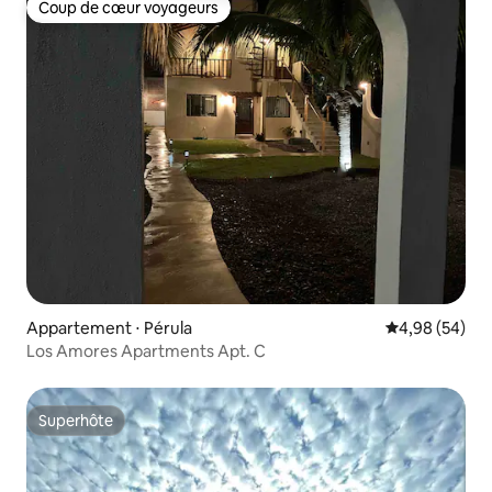
Coup de cœur voyageurs
Coup de cœur voyageurs
Appartement ⋅ Pérula
Évaluation mo
4,98 (54)
Los Amores Apartments Apt. C
Superhôte
Superhôte