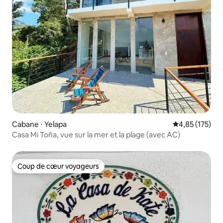
Cabane ⋅ Yelapa
Évaluation moy
4,85 (175)
Casa Mi Toña, vue sur la mer et la plage (avec AC)
Coup de cœur voyageurs
Coup de cœur voyageurs