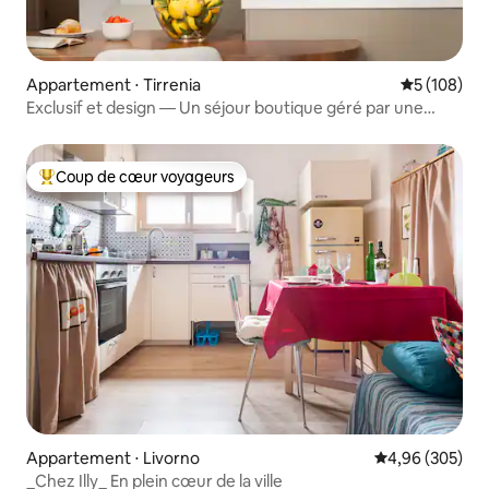
Appartement ⋅ Tirrenia
Évaluation 
5 (108)
Exclusif et design — Un séjour boutique géré par une
famille
Coup de cœur voyageurs
Coups de cœur voyageurs les plus appréciés
Appartement ⋅ Livorno
Évaluation moy
4,96 (305)
_Chez Illy_ En plein cœur de la ville