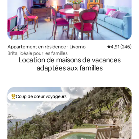
Appartement en résidence ⋅ Livorno
Évaluation moy
4,91 (246)
Brita, idéale pour les familles
Location de maisons de vacances
adaptées aux familles
Coup de cœur voyageurs
Coups de cœur voyageurs les plus appréciés