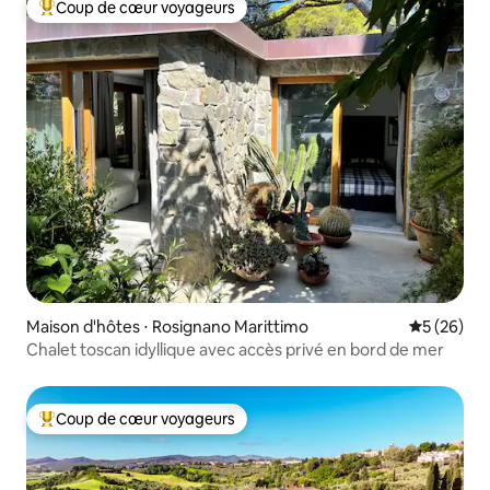
Coup de cœur voyageurs
Coups de cœur voyageurs les plus appréciés
Maison d'hôtes ⋅ Rosignano Marittimo
Évaluation
5 (26)
Chalet toscan idyllique avec accès privé en bord de mer
Coup de cœur voyageurs
Coups de cœur voyageurs les plus appréciés