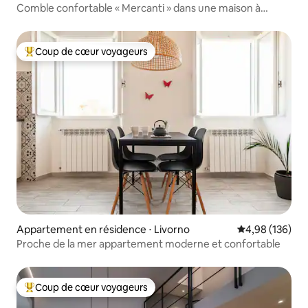
Comble confortable « Mercanti » dans une maison à
colombages
Coup de cœur voyageurs
Coups de cœur voyageurs les plus appréciés
Appartement en résidence ⋅ Livorno
Évaluation moy
4,98 (136)
Proche de la mer appartement moderne et confortable
Coup de cœur voyageurs
Coups de cœur voyageurs les plus appréciés