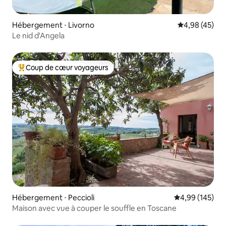
Hébergement ⋅ Livorno
Évaluation mo
4,98 (45)
Le nid d'Angela
Coup de cœur voyageurs
Coups de cœur voyageurs les plus appréciés
Hébergement ⋅ Peccioli
Évaluation moy
4,99 (145)
Maison avec vue à couper le souffle en Toscane