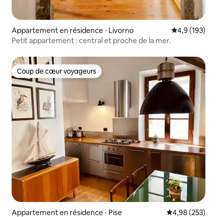
Appartement en résidence ⋅ Livorno
Évaluation mo
4,9 (193)
Petit appartement : central et proche de la mer.
Coup de cœur voyageurs
Coup de cœur voyageurs
Appartement en résidence ⋅ Pise
Évaluation moy
4,98 (253)