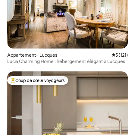
Appartement ⋅ Lucques
Évaluation 
5 (121)
Lucia Charming Home : hébergement élégant à Lucques
Coup de cœur voyageurs
Coups de cœur voyageurs les plus appréciés