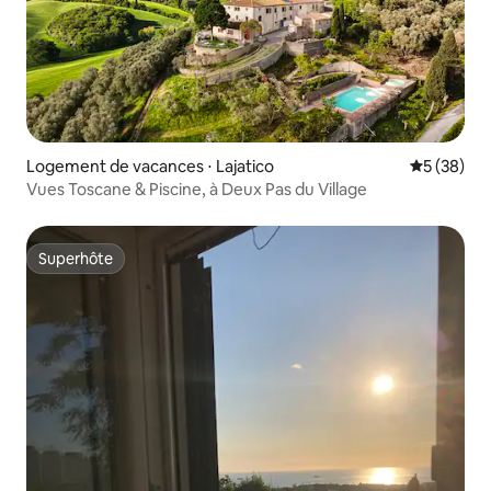
Logement de vacances ⋅ Lajatico
Évaluation
5 (38)
Vues Toscane & Piscine, à Deux Pas du Village
Superhôte
Superhôte