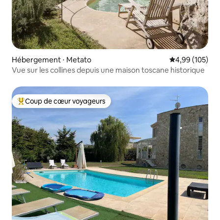
Hébergement ⋅ Metato
Évaluation moy
4,99 (105)
Vue sur les collines depuis une maison toscane historique
Coup de cœur voyageurs
Coups de cœur voyageurs les plus appréciés