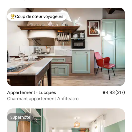
Coup de cœur voyageurs
Coups de cœur voyageurs les plus appréciés
Appartement ⋅ Lucques
Évaluation moy
4,93 (217)
Charmant appartement Anfiteatro
Superhôte
Superhôte