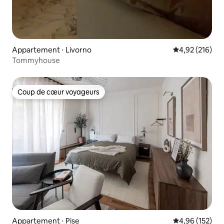
Appartement ⋅ Livorno
Évaluation moy
4,92 (216)
Tommyhouse
Coup de cœur voyageurs
Coup de cœur voyageurs
Appartement ⋅ Pise
Évaluation moy
4,96 (152)