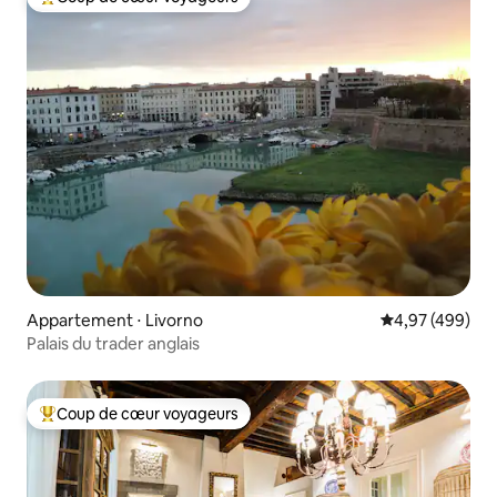
Coups de cœur voyageurs les plus appréciés
Appartement ⋅ Livorno
Évaluation moy
4,97 (499)
Palais du trader anglais
Coup de cœur voyageurs
Coups de cœur voyageurs les plus appréciés