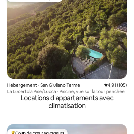
Coup de cœur voyageurs
Hébergement ⋅ San Giuliano Terme
Évaluation moy
4,91 (105)
La Lucertola Pise/Lucca - Piscine, vue sur la tour penchée
Locations d'appartements avec
climatisation
Coup de cœur voyageurs