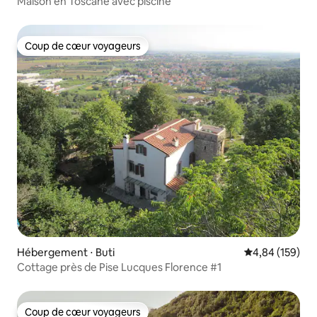
Maison en Toscane avec piscine
Coup de cœur voyageurs
Coup de cœur voyageurs
Hébergement ⋅ Buti
Évaluation moy
4,84 (159)
Cottage près de Pise Lucques Florence #1
Coup de cœur voyageurs