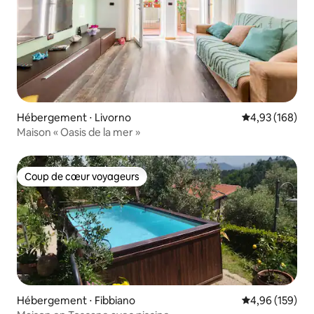
Hébergement ⋅ Livorno
Évaluation moy
4,93 (168)
Maison « Oasis de la mer »
Coup de cœur voyageurs
Coup de cœur voyageurs
Hébergement ⋅ Fibbiano
Évaluation moy
4,96 (159)