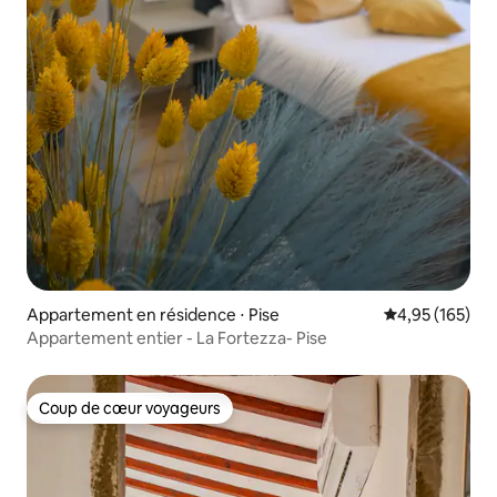
Appartement en résidence ⋅ Pise
Évaluation moy
4,95 (165)
Appartement entier - La Fortezza- Pise
Coup de cœur voyageurs
Coup de cœur voyageurs