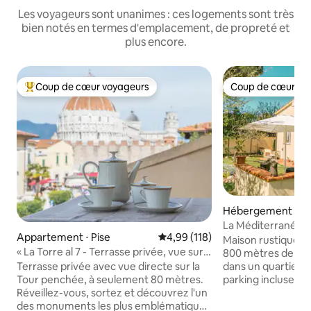
Les voyageurs sont unanimes : ces logements sont très
bien notés en termes d'emplacement, de propreté et
plus encore.
Coup de cœur voyageurs
Coup de cœur vo
Coups de cœur voyageurs les plus appréciés
Coup de cœur vo
Hébergement ⋅ Li
La Méditerranée
Appartement ⋅ Pise
Évaluation moyenne sur la base 
4,99 (118)
Maison rustique i
« La Torre al 7 - Terrasse privée, vue sur
800 mètres de la 
la tour »
Terrasse privée avec vue directe sur la
dans un quartier r
Tour penchée, à seulement 80 mètres.
parking incluses. 
Réveillez-vous, sortez et découvrez l'un
compose d’une ch
des monuments les plus emblématiques
d’une petite toujo