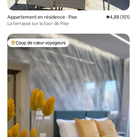
Appartement en résidence ⋅ Pise
Évaluation moy
4,88 (101)
La terrasse sur la tour de Pise
Coup de cœur voyageurs
Coups de cœur voyageurs les plus appréciés