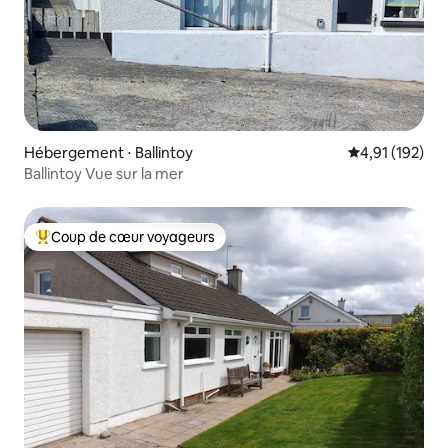
Hébergement ⋅ Ballintoy
Évaluation moy
4,91 (192)
Ballintoy Vue sur la mer
Coup de cœur voyageurs
Coups de cœur voyageurs les plus appréciés