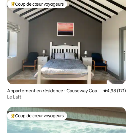
Coup de cœur voyageurs
Coups de cœur voyageurs les plus appréciés
Appartement en résidence ⋅ Causeway Coast
Évaluation moy
4,98 (171)
and Glens
Le Laft
Coup de cœur voyageurs
Coups de cœur voyageurs les plus appréciés