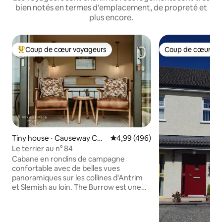
bien notés en termes d'emplacement, de propreté et
plus encore.
Coup de cœur voyageurs
Coup de cœur vo
Coups de cœur voyageurs les plus appréciés
Coup de cœur vo
Tiny house ⋅ Causeway Coa
Évaluation moyenne sur la base 
4,99 (496)
st and Glens
Le terrier au n° 84
Cabane en rondins de campagne
confortable avec de belles vues
panoramiques sur les collines d'Antrim
et Slemish au loin. The Burrow est une
cabane en rondins de luxe située au rez-
de-chaussée, avec l'usage exclusif d'un
jardin privé, d'une terrasse et d'un