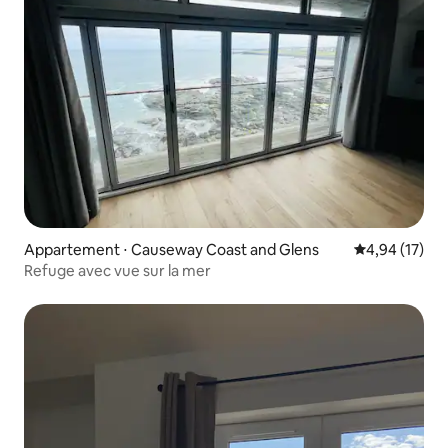
Appartement ⋅ Causeway Coast and Glens
Évaluation mo
4,94 (17)
Refuge avec vue sur la mer