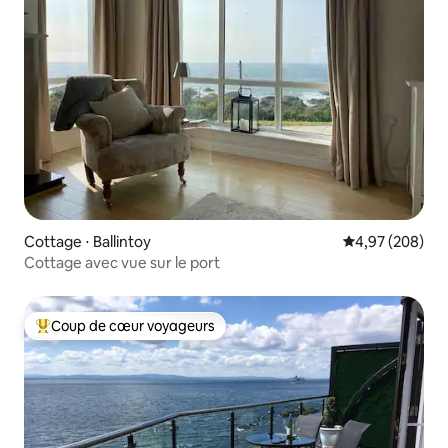
Cottage ⋅ Ballintoy
Évaluation moy
4,97 (208)
Cottage avec vue sur le port
Coup de cœur voyageurs
Coups de cœur voyageurs les plus appréciés