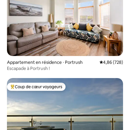
Appartement en résidence ⋅ Portrush
Évaluation moy
4,86 (728)
Escapade à Portrush !
Coup de cœur voyageurs
Coups de cœur voyageurs les plus appréciés