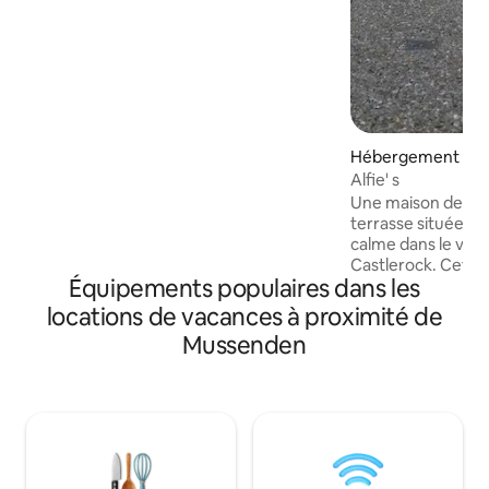
jacuzzi. L'appartement est à 30 minutes
en voiture des superbes attractions de la
côte nord et à 45 minutes en voiture de
Belfast. L'appartement est situé à 50 m
de notre maison, nous sommes donc à
proximité pour rendre votre séjour
agréable. Une station de recharge pour
véhicules électriques est disponible sur
Hébergement ⋅ Ca
demande. Des frais supplémentaires
Alfie' s
s'appliquent.
Une maison de vill
terrasse située da
calme dans le villa
Castlerock. Cette maison de ville
Équipements populaires dans les
moderne et confo
salon, une cuisine
locations de vacances à proximité de
toilettes en bas 
Mussenden
et une salle de bain. Il y a un parking 
2 voitures et un pa
une zone pavée. Les équipements
locaux, y compris la plage, 
les cafés et le ter
à 10 minutes à pied. Les services
trains et d'autobu