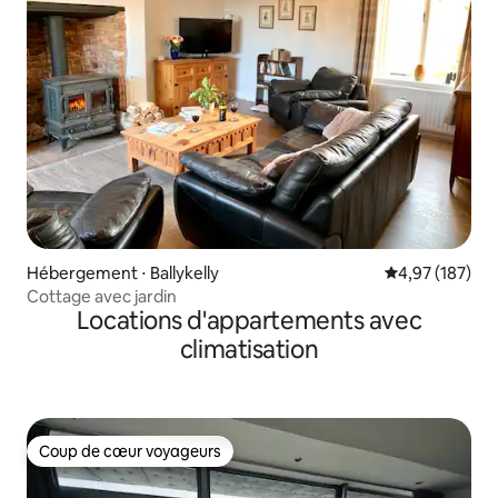
Hébergement ⋅ Ballykelly
Évaluation moy
4,97 (187)
Cottage avec jardin
Locations d'appartements avec
climatisation
Coup de cœur voyageurs
Coup de cœur voyageurs