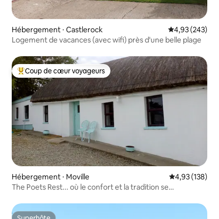
Hébergement ⋅ Castlerock
Évaluation moy
4,93 (243)
Logement de vacances (avec wifi) près d'une belle plage
Coup de cœur voyageurs
Coups de cœur voyageurs les plus appréciés
Hébergement ⋅ Moville
Évaluation moy
4,93 (138)
The Poets Rest... où le confort et la tradition se
rencontrent.
Superhôte