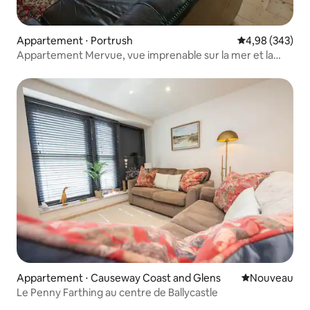
Appartement ⋅ Portrush
Évaluation moy
4,98 (343)
Appartement Mervue, vue imprenable sur la mer et la
ville,
Appartement ⋅ Causeway Coast and Glens
Nouvel hébe
Nouveau
Le Penny Farthing au centre de Ballycastle