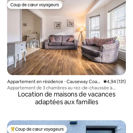
Coup de cœur voyageurs
Coup de cœur voyageurs
Appartement en résidence ⋅ Causeway Coast
Évaluation moy
4,94 (131)
and Glens
Appartement de 3 chambres au rez-de-chaussée à
Location de maisons de vacances
Portstewart
adaptées aux familles
Coup de cœur voyageurs
Coups de cœur voyageurs les plus appréciés