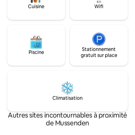
régulièrement Col
Cuisine
Wifi
Londonderry et Be
Stationnement
Piscine
gratuit sur place
Climatisation
Autres sites incontournables à proximité
de Mussenden