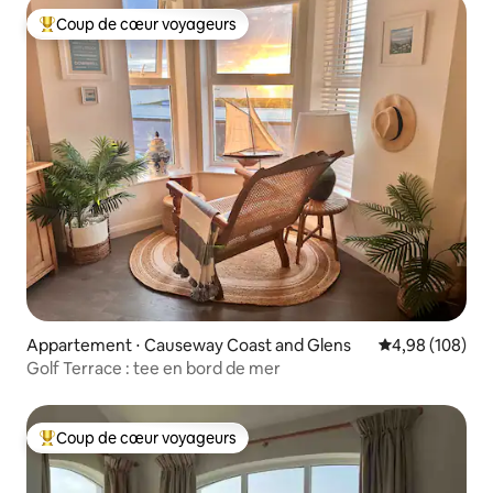
Coup de cœur voyageurs
Coups de cœur voyageurs les plus appréciés
Appartement ⋅ Causeway Coast and Glens
Évaluation moy
4,98 (108)
Golf Terrace : tee en bord de mer
Coup de cœur voyageurs
Coups de cœur voyageurs les plus appréciés