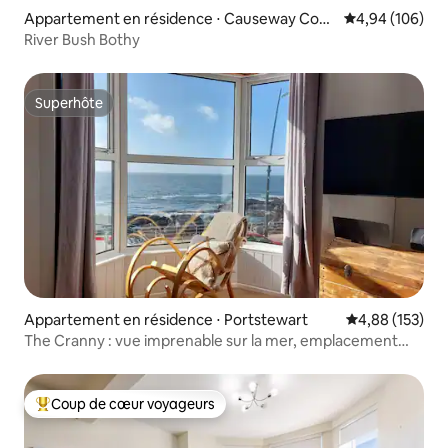
Appartement en résidence ⋅ Causeway Coas
Évaluation moy
4,94 (106)
t and Glens
River Bush Bothy
Superhôte
Superhôte
Appartement en résidence ⋅ Portstewart
Évaluation moy
4,88 (153)
The Cranny : vue imprenable sur la mer, emplacement
central
Coup de cœur voyageurs
Coups de cœur voyageurs les plus appréciés