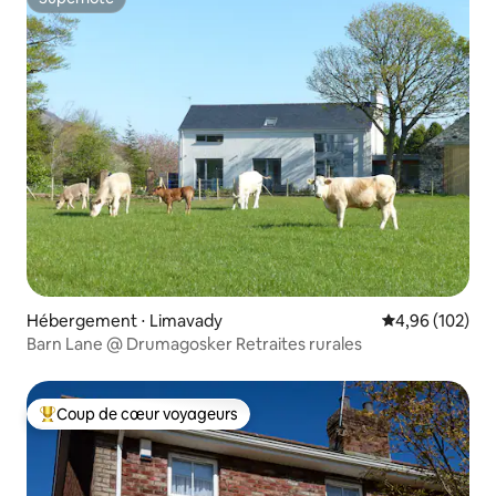
Superhôte
Hébergement ⋅ Limavady
Évaluation moy
4,96 (102)
Barn Lane @ Drumagosker Retraites rurales
Coup de cœur voyageurs
Coups de cœur voyageurs les plus appréciés