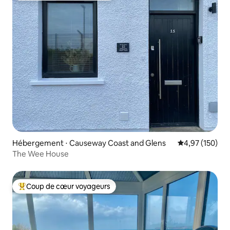
Hébergement ⋅ Causeway Coast and Glens
Évaluation moy
4,97 (150)
The Wee House
Coup de cœur voyageurs
Coups de cœur voyageurs les plus appréciés