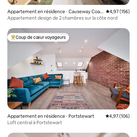
Appartement en résidence ⋅ Causeway Coas
Évaluation moy
4,97 (156)
t and Glens
Appartement design de 2 chambres sur la côte nord
Coup de cœur voyageurs
Coups de cœur voyageurs les plus appréciés
Appartement en résidence ⋅ Portstewart
Évaluation moy
4,97 (106)
Loft central à Portstewart