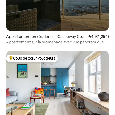
Appartement en résidence ⋅ Causeway Coas
Évaluation moy
4,97 (264)
t and Glens
Appartement sur la promenade avec vue panoramique
sur la mer
Coup de cœur voyageurs
Coups de cœur voyageurs les plus appréciés