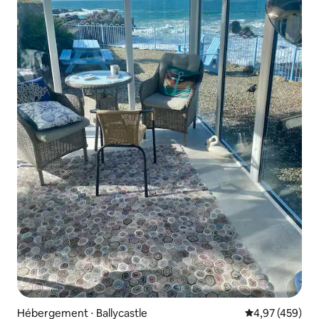
Hébergement ⋅ Ballycastle
Évaluation moy
4,97 (459)