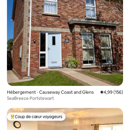
Hébergement ⋅ Causeway Coast and Glens
Évaluation moy
4,99 (156)
SeaBreeze Portstewart
Coup de cœur voyageurs
Coups de cœur voyageurs les plus appréciés