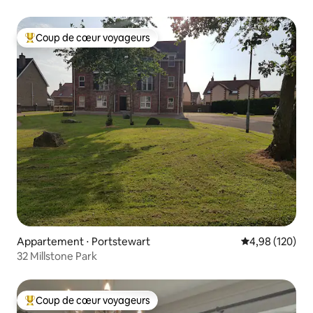
Portstewart
Coup de cœur voyageurs
Coups de cœur voyageurs les plus appréciés
Appartement ⋅ Portstewart
Évaluation moy
4,98 (120)
32 Millstone Park
Coup de cœur voyageurs
Coups de cœur voyageurs les plus appréciés