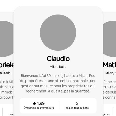
Claudio
riele
Mat
Milan, Italie
n, Italie
Milan, I
Bienvenue ! J'ai 39 ans et j'habite à Milan. Peu
de propriétés et une attention maximale : une
ite à Milan et je travaille
J'ai commencé à me con
gestion sur mesure pour les propriétaires qui
s plus de 2 ans, je gère
courte durée en 2019 ave
recherchent la qualité, pas la quantité.
immobiliers à Milan et
Je n'ai pas arrêté depui
i pour tout besoin !
des amis et des connai
location cou
4,99
3
Évaluation des voyageurs
ans en tant qu'hôte
3
4,91
ans en tant qu'hôte
Évaluation des voyageurs