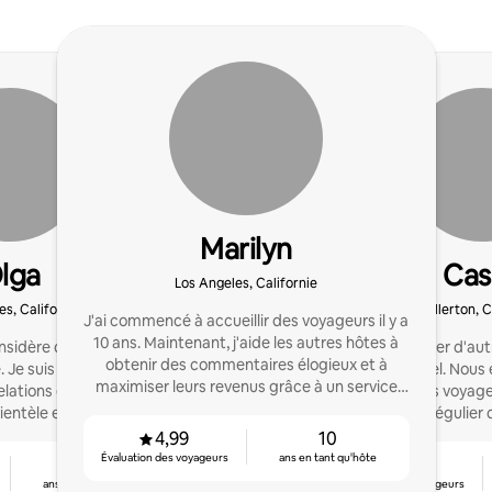
Marilyn
lga
Cas
Los Angeles, Californie
es, Californie
Fullerton, C
J'ai commencé à accueillir des voyageurs il y a
10 ans. Maintenant, j'aide les autres hôtes à
onsidère qu'aucune tâche
Nous aimons aider d'aut
obtenir des commentaires élogieux et à
. Je suis motivé par
leur potentiel. Nous
maximiser leurs revenus grâce à un service
lations et la prestation
expériences voyageu
exceptionnel.
lientèle exceptionnel.
classement régulier 
logeme
4,99
10
Évaluation des voyageurs
ans en tant qu'hôte
4
4,96
ans en tant qu'hôte
Évaluation des voyageurs