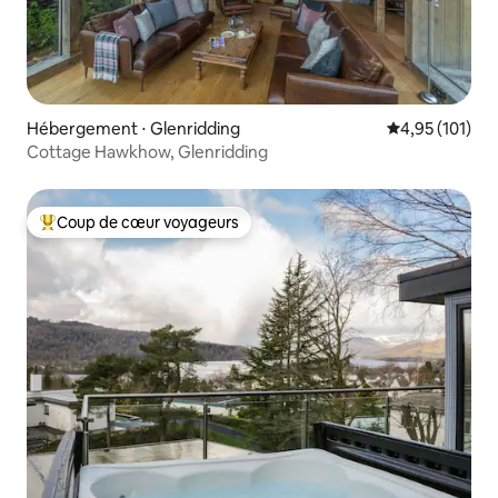
Hébergement ⋅ Glenridding
Évaluation moy
4,95 (101)
Cottage Hawkhow, Glenridding
Coup de cœur voyageurs
Coups de cœur voyageurs les plus appréciés