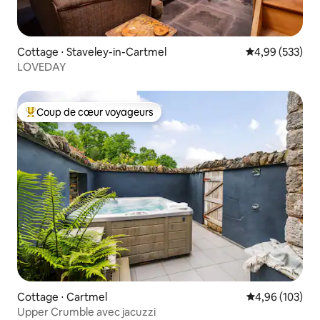
Cottage ⋅ Staveley-in-Cartmel
Évaluation moy
4,99 (533)
LOVEDAY
Coup de cœur voyageurs
Coups de cœur voyageurs les plus appréciés
Cottage ⋅ Cartmel
Évaluation moy
4,96 (103)
Upper Crumble avec jacuzzi