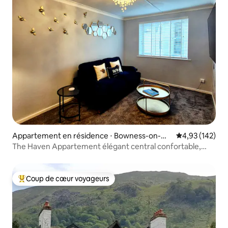
Appartement en résidence ⋅ Bowness-on-Wi
Évaluation moy
4,93 (142)
ndermere
The Haven Appartement élégant central confortable,
Parking gratuit
Coup de cœur voyageurs
Coups de cœur voyageurs les plus appréciés