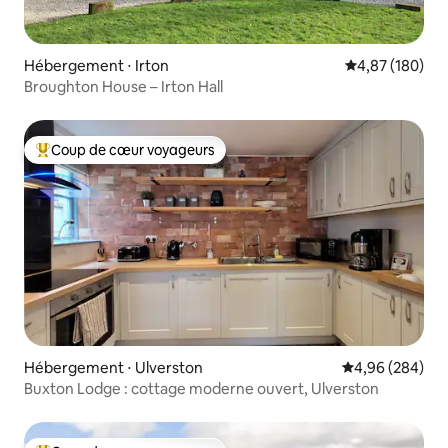
Hébergement ⋅ Irton
Évaluation moy
4,87 (180)
Broughton House – Irton Hall
Coup de cœur voyageurs
Coups de cœur voyageurs les plus appréciés
Hébergement ⋅ Ulverston
Évaluation moy
4,96 (284)
Buxton Lodge : cottage moderne ouvert, Ulverston