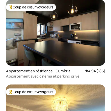
Coup de cœur voyageurs
Coups de cœur voyageurs les plus appréciés
Appartement en résidence ⋅ Cumbria
Évaluation moy
4,94 (186)
Appartement avec cinéma et parking privé
Coup de cœur voyageurs
Coups de cœur voyageurs les plus appréciés