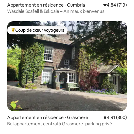
Appartement en résidence ⋅ Cumbria
Évaluation moy
4,84 (719)
Wasdale Scafell & Eskdale – Animaux bienvenus
Coup de cœur voyageurs
Coups de cœur voyageurs les plus appréciés
Appartement en résidence ⋅ Grasmere
Évaluation moy
4,91 (300)
Bel appartement central à Grasmere, parking privé