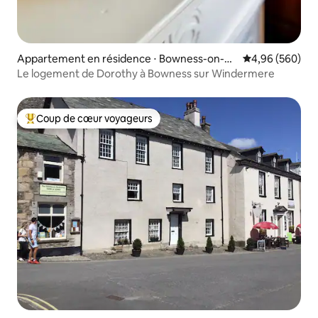
Appartement en résidence ⋅ Bowness-on-Wi
Évaluation moy
4,96 (560)
ndermere
Le logement de Dorothy à Bowness sur Windermere
Coup de cœur voyageurs
Coups de cœur voyageurs les plus appréciés