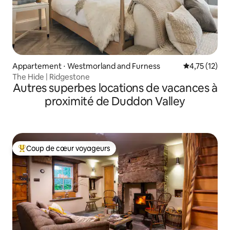
Appartement ⋅ Westmorland and Furness
Évaluation mo
4,75 (12)
The Hide | Ridgestone
Autres superbes locations de vacances à
proximité de Duddon Valley
Coup de cœur voyageurs
Coups de cœur voyageurs les plus appréciés