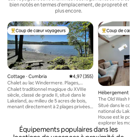
bien notés en termes d'emplacement, de propreté et
plus encore.
Coup de cœur voyageurs
Coup de cœur 
Coups de cœur voyageurs les plus appréciés
Coups de cœur vo
Cottage ⋅ Cumbria
Évaluation moyenne sur la base 
4,97 (355)
Chalet au lac Windermere. Plages,
jacuzzi et sauna.
Chalet traditionnel magique du XVIIIe
Hébergement ⋅ C
siècle, classé de grade II, situé dans le
The Old Wash Hou
Lakeland, au milieu de 5 acres de bois,
Situé dans le coin
menant directement à 2 plages privées
national du Lake D
sur le lac Windermere. Détendez-vous
House est le point
dans un environnement paisible et
explorer les monta
naturel, idéal pour les amis, les familles,
Équipements populaires dans les
environnants ainsi
les nageurs en eau libre, les cyclistes, les
ouest de la Cumbr
pratiquants de paddle, les randonneurs