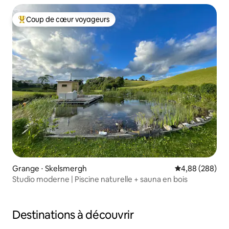
Coup de cœur voyageurs
Coups de cœur voyageurs les plus appréciés
Grange ⋅ Skelsmergh
Évaluation moy
4,88 (288)
Studio moderne | Piscine naturelle + sauna en bois
Destinations à découvrir