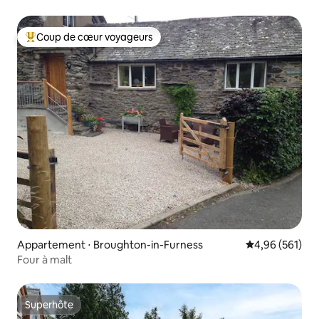
Coup de cœur voyageurs
Coups de cœur voyageurs les plus appréciés
Appartement ⋅ Broughton-in-Furness
Évaluation moy
4,96 (561)
Four à malt
Superhôte
Superhôte