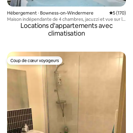
Hébergement ⋅ Bowness-on-Windermere
Évaluation 
5 (170)
Maison indépendante de 4 chambres, jacuzzi et vue sur le
Locations d'appartements avec
lac - Animaux acceptés
climatisation
Coup de cœur voyageurs
Coup de cœur voyageurs