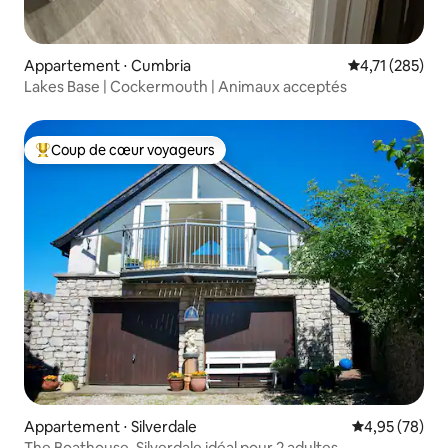
Appartement ⋅ Cumbria
Évaluation moy
4,71 (285)
Lakes Base | Cockermouth | Animaux acceptés
Coup de cœur voyageurs
Coups de cœur voyageurs les plus appréciés
Appartement ⋅ Silverdale
Évaluation mo
4,95 (78)
The Boathouse, Silverdale idéal pour 2 adultes