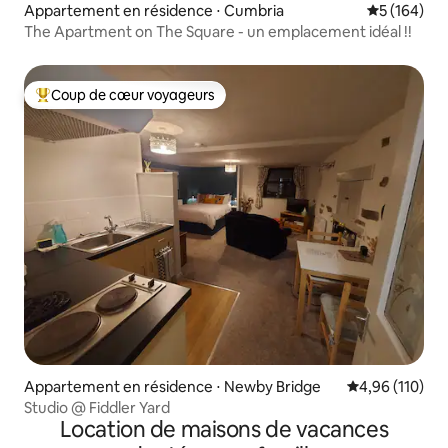
Appartement en résidence ⋅ Cumbria
Évaluation 
5 (164)
The Apartment on The Square - un emplacement idéal !!
Coup de cœur voyageurs
Coups de cœur voyageurs les plus appréciés
Appartement en résidence ⋅ Newby Bridge
Évaluation moy
4,96 (110)
Studio @ Fiddler Yard
Location de maisons de vacances