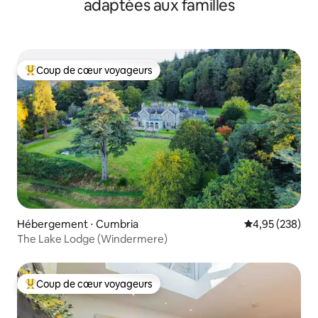
adaptées aux familles
Coup de cœur voyageurs
Coups de cœur voyageurs les plus appréciés
Hébergement ⋅ Cumbria
Évaluation moy
4,95 (238)
The Lake Lodge (Windermere)
Coup de cœur voyageurs
Coups de cœur voyageurs les plus appréciés