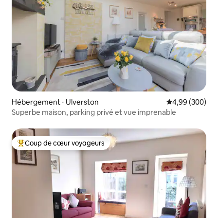
Hébergement ⋅ Ulverston
Évaluation moy
4,99 (300)
Superbe maison, parking privé et vue imprenable
Coup de cœur voyageurs
Coups de cœur voyageurs les plus appréciés