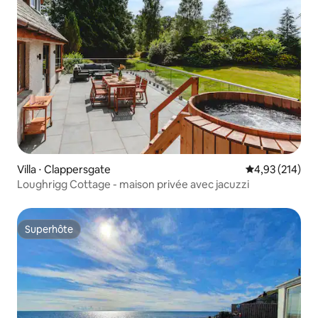
Villa ⋅ Clappersgate
Évaluation moy
4,93 (214)
Loughrigg Cottage - maison privée avec jacuzzi
Superhôte
Superhôte