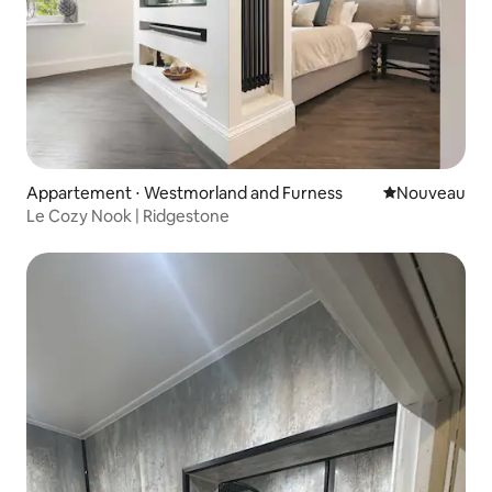
Appartement ⋅ Westmorland and Furness
Nouvel hébe
Nouveau
Le Cozy Nook | Ridgestone