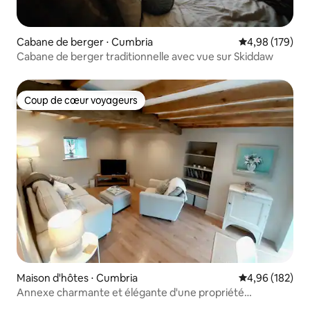
Cabane de berger ⋅ Cumbria
Évaluation moy
4,98 (179)
Cabane de berger traditionnelle avec vue sur Skiddaw
Coup de cœur voyageurs
Coup de cœur voyageurs
Maison d'hôtes ⋅ Cumbria
Évaluation moy
4,96 (182)
Annexe charmante et élégante d'une propriété
historique