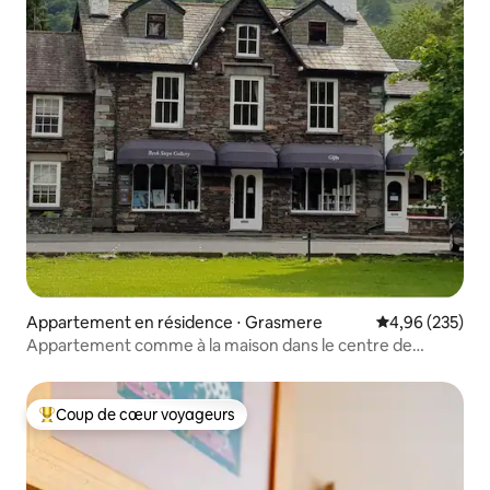
Appartement en résidence ⋅ Grasmere
Évaluation moy
4,96 (235)
Appartement comme à la maison dans le centre de
Grasmere
Coup de cœur voyageurs
Coups de cœur voyageurs les plus appréciés