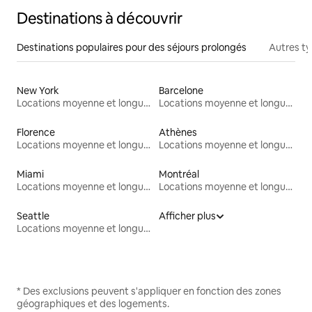
Destinations à découvrir
Destinations populaires pour des séjours prolongés
Autres t
New York
Barcelone
Locations moyenne et longue durée
Locations moyenne et longue durée
Florence
Athènes
Locations moyenne et longue durée
Locations moyenne et longue durée
Miami
Montréal
Locations moyenne et longue durée
Locations moyenne et longue durée
Seattle
Afficher plus
Locations moyenne et longue durée
* Des exclusions peuvent s'appliquer en fonction des zones
géographiques et des logements.