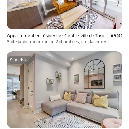
Appartement en résidence ⋅ Centre-ville de Toron
Évaluatio
5 (4)
to
Suite junior moderne de 2 chambres, emplacement
central
Superhôte
Superhôte