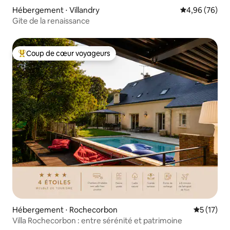
Hébergement ⋅ Villandry
Évaluation mo
4,96 (76)
Gite de la renaissance
Coup de cœur voyageurs
Coups de cœur voyageurs les plus appréciés
Hébergement ⋅ Rochecorbon
Évaluation
5 (17)
Villa Rochecorbon : entre sérénité et patrimoine