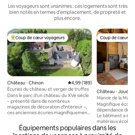
Les voyageurs sont unanimes : ces logements sont très
bien notés en termes d'emplacement, de propreté et
plus encore.
Coup de cœur voyageurs
Coup de cœur vo
Coups de cœur voyageurs les plus appréciés
Coup de cœur vo
Château ⋅ Chinon
Évaluation moyenne sur la base 
4,99 (189)
Écuries du château et verger de truffes
Château ⋅ Joué-lè
Dans le parc d'un château du XVe siècle
Manoir de la Maze
– présenté dans de nombreux
Loire Valley
Magnifique écolod
magazines de décoration d'intérieur –,
dépendance du man
ces anciennes écuries magnifiquement
Le bâtiment a été
aménagées et spacieuses sont situées
matériaux écologi
au cœur de jardins splendides, avec vue
Équipements populaires dans les
L'ameublement int
sur notre truffière de 4 hectares. Pleins
la vue incroyable 