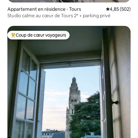
Appartement en résidence ⋅ Tours
Évaluation moy
4,85 (502)
Studio calme au cœur de Tours 2* + parking privé
Coup de cœur voyageurs
Coups de cœur voyageurs les plus appréciés