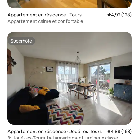
Appartement en résidence ⋅ Tours
Évaluation moy
4,92 (128)
Appartement calme et confortable
Superhôte
Superhôte
Appartement en résidence ⋅ Joué-lès-Tours
Évaluation moy
4,88 (163)
3* Joué-les-Tours, bel appartement lumineux classé