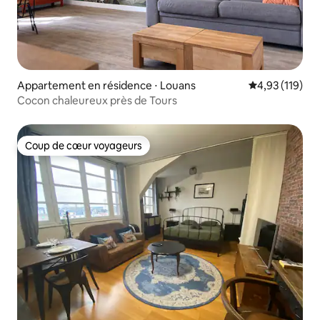
Appartement en résidence ⋅ Louans
Évaluation moy
4,93 (119)
Cocon chaleureux près de Tours
Coup de cœur voyageurs
Coup de cœur voyageurs