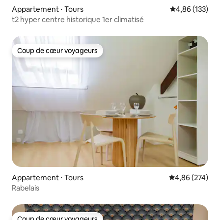
Appartement ⋅ Tours
Évaluation moy
4,86 (133)
t2 hyper centre historique 1er climatisé
Coup de cœur voyageurs
Coup de cœur voyageurs
Appartement ⋅ Tours
Évaluation moy
4,86 (274)
Rabelais
Coup de cœur voyageurs