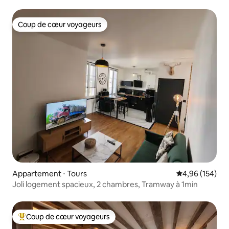
Coup de cœur voyageurs
Coup de cœur voyageurs
Appartement ⋅ Tours
Évaluation moy
4,96 (154)
Joli logement spacieux, 2 chambres, Tramway à 1min
Coup de cœur voyageurs
Coups de cœur voyageurs les plus appréciés