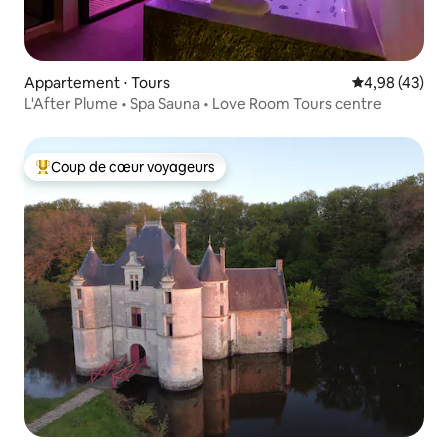
Appartement ⋅ Tours
Évaluation mo
4,98 (43)
L'After Plume • Spa Sauna • Love Room Tours centre
Coup de cœur voyageurs
Coups de cœur voyageurs les plus appréciés