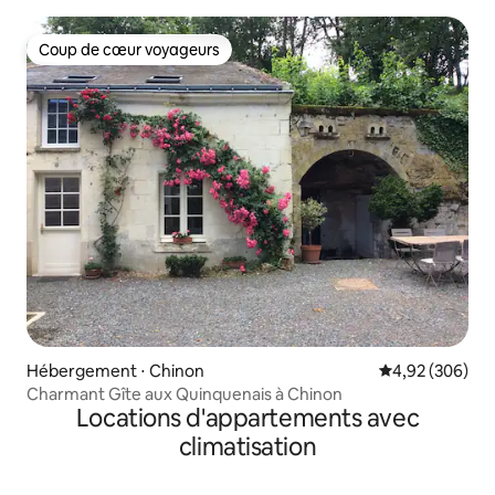
Coup de cœur voyageurs
Coup de cœur voyageurs
Hébergement ⋅ Chinon
Évaluation moy
4,92 (306)
Charmant Gîte aux Quinquenais à Chinon
Locations d'appartements avec
climatisation