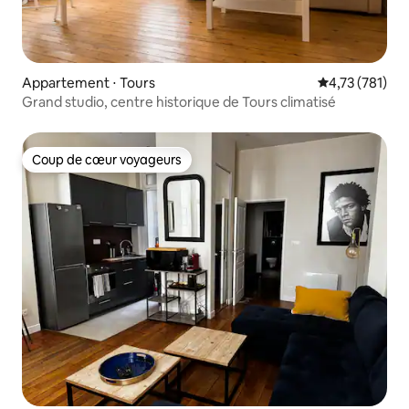
Appartement ⋅ Tours
Évaluation moy
4,73 (781)
Grand studio, centre historique de Tours climatisé
Coup de cœur voyageurs
Coup de cœur voyageurs