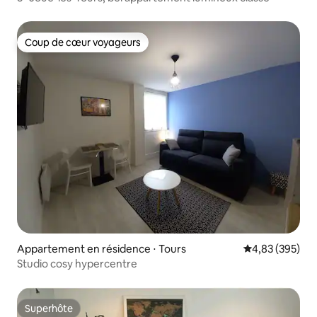
Coup de cœur voyageurs
Coup de cœur voyageurs
Appartement en résidence ⋅ Tours
Évaluation moy
4,83 (395)
Studio cosy hypercentre
Superhôte
Superhôte