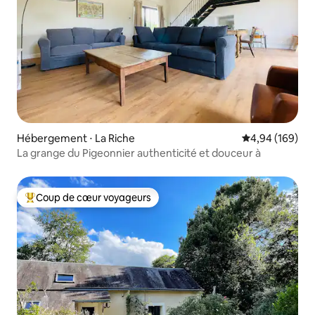
Hébergement ⋅ La Riche
Évaluation moy
4,94 (169)
La grange du Pigeonnier authenticité et douceur à
Coup de cœur voyageurs
Coups de cœur voyageurs les plus appréciés