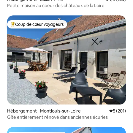
Petite maison au coeur des châteaux de la Loire
Coup de cœur voyageurs
Coups de cœur voyageurs les plus appréciés
Hébergement ⋅ Montlouis-sur-Loire
Évaluation 
5 (201)
Gîte entièrement rénové dans anciennes écuries