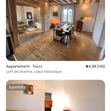
Appartement ⋅ Tours
Évaluation moy
4,98 (145)
Loft de charme, cœur historique.
Superhôte
Superhôte