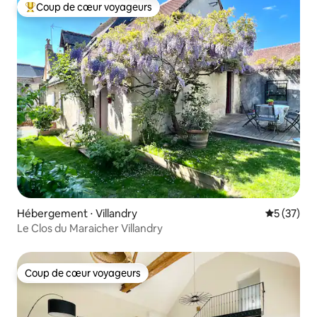
Coup de cœur voyageurs
Coups de cœur voyageurs les plus appréciés
Hébergement ⋅ Villandry
Évaluation
5 (37)
Le Clos du Maraicher Villandry
Coup de cœur voyageurs
Coup de cœur voyageurs