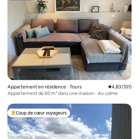
Appartement en résidence ⋅ Tours
Évaluation moy
4,83 (101)
Appartement de 60 m² dans une maison - Au calme
Coup de cœur voyageurs
Coups de cœur voyageurs les plus appréciés