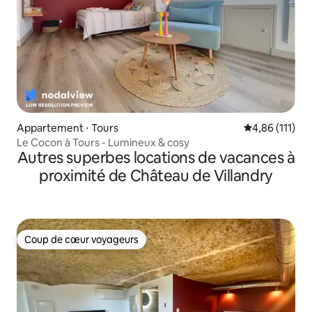
Appartement ⋅ Tours
Évaluation moy
4,86 (111)
Le Cocon à Tours - Lumineux & cosy
Autres superbes locations de vacances à
proximité de Château de Villandry
Coup de cœur voyageurs
Coup de cœur voyageurs