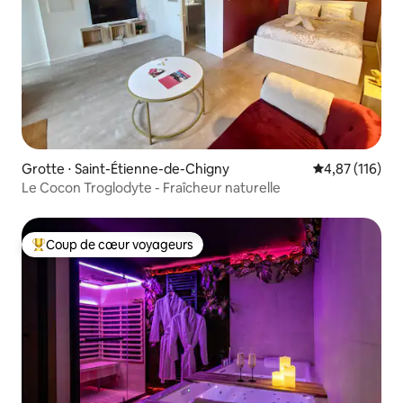
Grotte ⋅ Saint-Étienne-de-Chigny
Évaluation moy
4,87 (116)
Le Cocon Troglodyte - Fraîcheur naturelle
Coup de cœur voyageurs
Coups de cœur voyageurs les plus appréciés