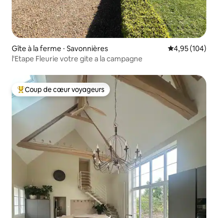
Gîte à la ferme ⋅ Savonnières
Évaluation moy
4,95 (104)
l'Etape Fleurie votre gite a la campagne
Coup de cœur voyageurs
Coups de cœur voyageurs les plus appréciés