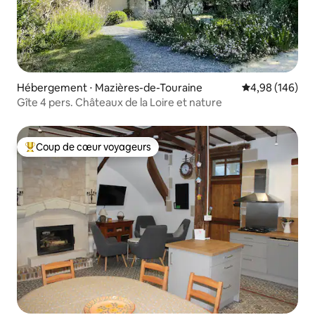
Hébergement ⋅ Mazières-de-Touraine
Évaluation moy
4,98 (146)
Gîte 4 pers. Châteaux de la Loire et nature
Coup de cœur voyageurs
Coups de cœur voyageurs les plus appréciés