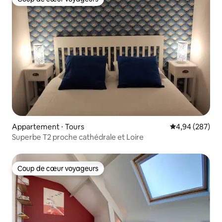
Coup de cœur voyageurs
Appartement ⋅ Tours
Évaluation moy
4,94 (287)
Superbe T2 proche cathédrale et Loire
Coup de cœur voyageurs
Coup de cœur voyageurs