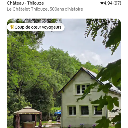
Château ⋅ Thilouze
Évaluation mo
4,94 (97)
Le Châtelet Thilouze, 500ans d'histoire
Coup de cœur voyageurs
Coups de cœur voyageurs les plus appréciés