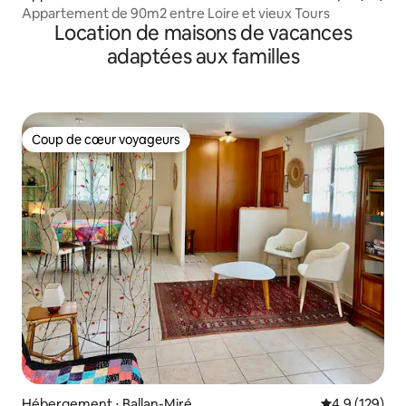
Appartement de 90m2 entre Loire et vieux Tours
Location de maisons de vacances
adaptées aux familles
Coup de cœur voyageurs
Coup de cœur voyageurs
Hébergement ⋅ Ballan-Miré
Évaluation mo
4,9 (129)