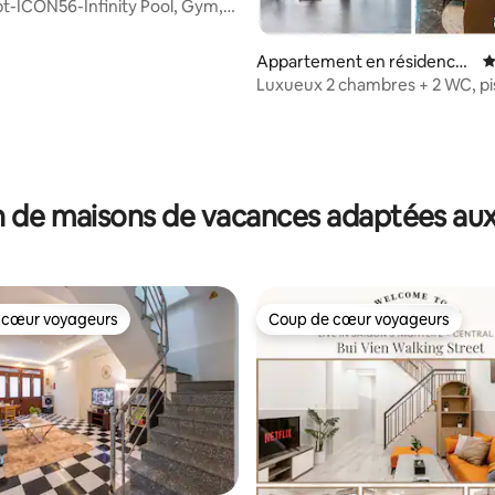
t-ICON56-Infinity Pool, Gym,
entr
Appartement en résidence ⋅
É
Quận 1
Luxueux 2 chambres + 2 WC, pi
débordement sur le toit, salle d
la base de 154 commentaires : 4,84 sur 5
 de maisons de vacances adaptées aux
 cœur voyageurs
Coup de cœur voyageurs
 cœur voyageurs
Coup de cœur voyageurs