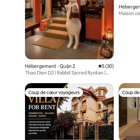
Hébergem
Ville
Maison ce
chambres_
Hébergement ⋅ Quận 2
Évaluation moyenne 
5 (30)
Thao Dien D2 | Rabbit Sacred Ryokan |
Tellement silencieux
Coup de cœur voyageurs
Coup de
Coup de cœur voyageurs
Coup de