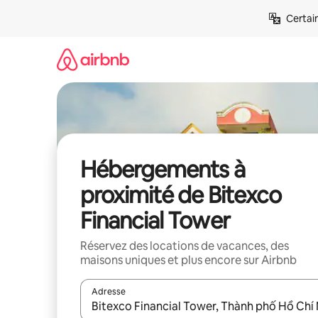
Aller
Certai
directement
au
contenu
Hébergements à
proximité de Bitexco
Financial Tower
Réservez des locations de vacances, des
maisons uniques et plus encore sur Airbnb
Adresse
Lorsque les résultats s'affichent, utilisez les flèc