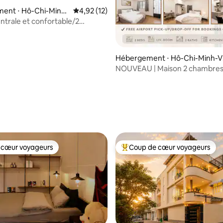
ent ⋅ Hô-Chi-Minh-
Évaluation moyenne sur la base de 12 comme
4,92 (12)
ntrale et confortable/2
À pied de la rue Bui Vien
Hébergement ⋅ Hô-Chi-Minh-Vi
e
NOUVEAU | Maison 2 chambres 
Vien | Centre de Saïgon D1
sur la base de 30 commentaires : 5 sur 5
 cœur voyageurs
Coup de cœur voyageurs
 cœur voyageurs
Coups de cœur voyageurs les p