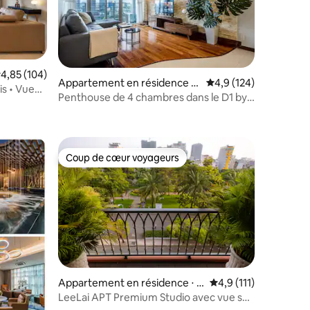
valuation moyenne sur la base de 104 commentaires : 4,85 sur 5
4,85 (104)
Appartement en résidence ⋅
Évaluation moyenne su
4,9 (124)
s • Vue
Quận 1
Penthouse de 4 chambres dans le D1 by
entaires : 4,9 sur 5
port
Palace - Vue Bitexco
Coup de cœur voyageurs
Coup de cœur voyageurs
Appartement en résidence ⋅ B
Évaluation moyenne s
4,9 (111)
ến Thành
LeeLai APT Premium Studio avec vue sur
taires : 4,88 sur 5