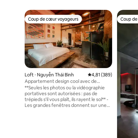
Coup de cœur voyageurs
Coup de
Coup de cœur voyageurs
Coup de
Loft ⋅ Nguyễn Thái Bình
Évaluation moyenne sur 
4,81 (389)
Appartement design cool avec de
superbes détails rétro
**Seules les photos ou la vidéographie
portatives sont autorisées : pas de
trépieds s'il vous plaît, ils rayent le sol** -
Les grandes fenêtres donnent sur une
rue bordée d'arbres tamarin et sur
l'architecture de l'époque coloniale
française à quelques pas du cœur de la
ville la plus animée du Vietnam. -
Séjourner dans mon appartement qui se