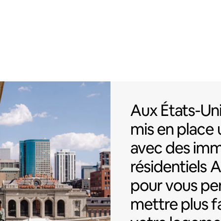
Aux États-Uni
Aux États-Uni
mis en place 
avec des im
résidentiels 
pour vous pe
mettre plus 