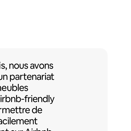
s, nous avons mis en place un pa
s,
nous avons
un partenariat
meubles
Airbnb-friendly
rmettre de
facilement