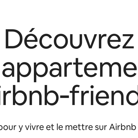
Découvrez
s apparteme
irbnb‑friend
our y vivre et le mettre sur Airbn