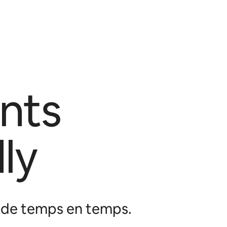
nts
ly
b de temps en temps.