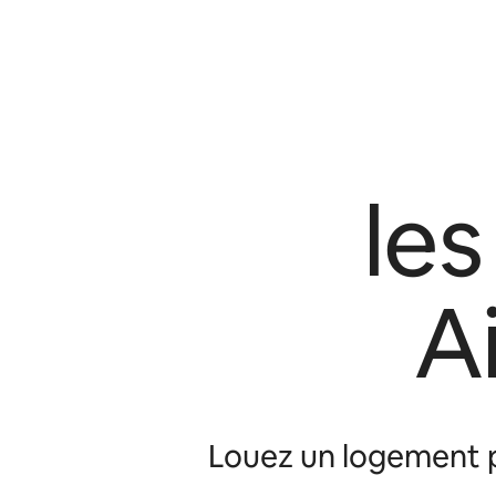
le
A
Louez un logement p