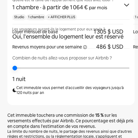
Quelle est la taille de l'appartement que vous allez louer ?
1 chambre
· à partir de 1 064 €
par mois
Studio
1 chambre
+ AFFICHER PLUS
1
Les voyageurs auront-ils le logement pour eux seuls ?
1 305 $ USD
Loyer mensuel de base
Lo
Oui, l'ensemble du logement leur est réservé
486 $ USD
Revenus moyens pour une
semaine
Re
Combien de nuits allez-vous proposer sur Airbnb ?
1 nuit
Cet immeuble vous permet d'accueillir des voyageurs jusqu'à
120 nuits par an
Cet immeuble touchera une commission de
15 %
sur les
versements effectués par Airbnb. Ce pourcentage est déjà pris
en compte dans l'estimation de vos revenus.
La limite du nombre de nuits, le partage des revenus ainsi que d'autres
règles et restrictions, ou la réglementation locale, s'appliquent et