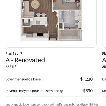
Plan 1 sur 7
Pl
A - Renovated
A
663 ft²
85
$1,230
Loyer mensuel de base
Lo
$590
Revenus moyens pour une
semaine
Re
Les plans du logement sont approximatifs. Les prix, les disponibilités