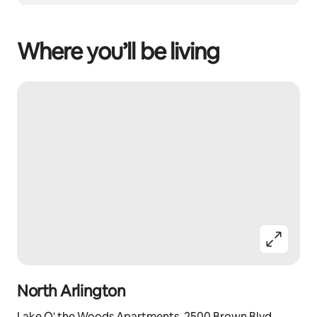
Where you’ll be living
North Arlington
Lake O' the Woods Apartments, 2500 Brown Blvd,