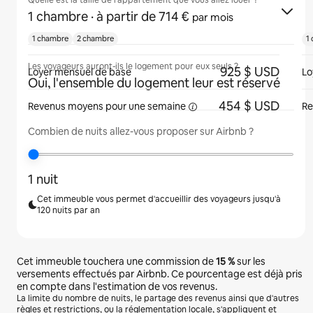
Quelle est la taille de l'appartement que vous allez louer ?
1 chambre
· à partir de 714 €
par mois
1 chambre
2 chambre
1
Les voyageurs auront-ils le logement pour eux seuls ?
925 $ USD
Loyer mensuel de base
Lo
Oui, l'ensemble du logement leur est réservé
454 $ USD
Revenus moyens pour une
semaine
Re
Combien de nuits allez-vous proposer sur Airbnb ?
1 nuit
Cet immeuble vous permet d'accueillir des voyageurs jusqu'à
120 nuits par an
Cet immeuble touchera une commission de
15 %
sur les
versements effectués par Airbnb. Ce pourcentage est déjà pris
en compte dans l'estimation de vos revenus.
La limite du nombre de nuits, le partage des revenus ainsi que d'autres
règles et restrictions, ou la réglementation locale, s'appliquent et