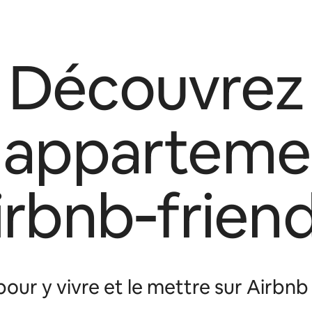
Découvrez
s apparteme
irbnb‑friend
our y vivre et le mettre sur Airbn