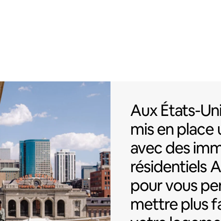
Aux États-Uni
Aux États-Uni
mis en place 
avec des im
résidentiels 
pour vous pe
mettre plus 