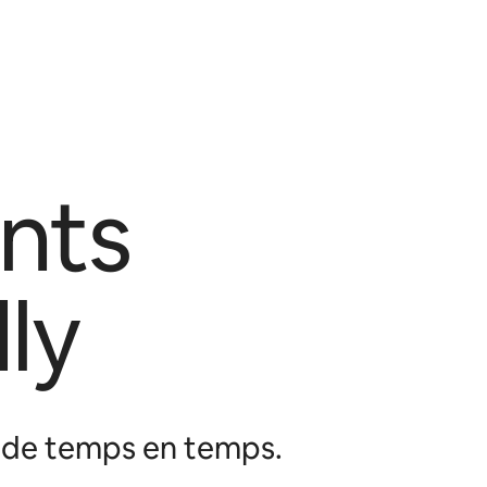
nts
ly
b de temps en temps.