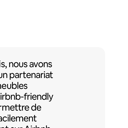
s, nous avons mis en place un pa
s,
nous avons
un partenariat
meubles
Airbnb-friendly
rmettre de
facilement