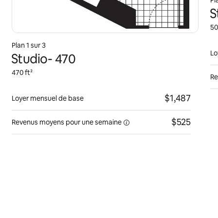
Pl
S
50
Plan 1 sur 3
Lo
Studio- 470
470 ft²
Re
$1,487
Loyer mensuel de base
$525
Revenus moyens pour une
semaine