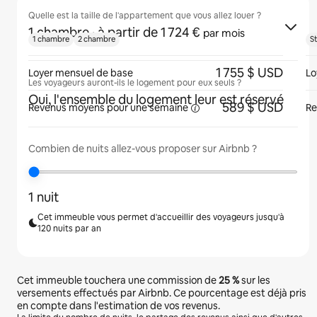
Quelle est la taille de l'appartement que vous allez louer ?
1 chambre
· à partir de 1 724 €
par mois
1 chambre
2 chambre
S
1 755 $ USD
Loyer mensuel de base
Lo
Les voyageurs auront-ils le logement pour eux seuls ?
Oui, l'ensemble du logement leur est réservé
589 $ USD
Revenus moyens pour une
semaine
Re
Combien de nuits allez-vous proposer sur Airbnb ?
1 nuit
Cet immeuble vous permet d'accueillir des voyageurs jusqu'à
120 nuits par an
Cet immeuble touchera une commission de
25 %
sur les
versements effectués par Airbnb. Ce pourcentage est déjà pris
en compte dans l'estimation de vos revenus.