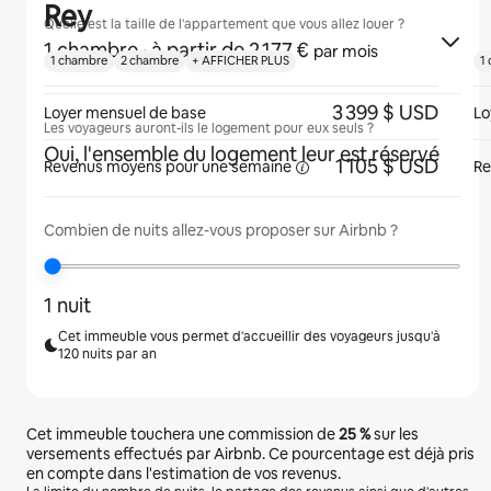
Rey
Quelle est la taille de l'appartement que vous allez louer ?
1 chambre
· à partir de 2 177 €
par mois
1 chambre
2 chambre
+ AFFICHER PLUS
1
3 399 $ USD
Loyer mensuel de base
Lo
Les voyageurs auront-ils le logement pour eux seuls ?
Oui, l'ensemble du logement leur est réservé
1 105 $ USD
Revenus moyens pour une
semaine
Re
Combien de nuits allez-vous proposer sur Airbnb ?
1 nuit
Cet immeuble vous permet d'accueillir des voyageurs jusqu'à
120 nuits par an
Cet immeuble touchera une commission de
25 %
sur les
versements effectués par Airbnb. Ce pourcentage est déjà pris
en compte dans l'estimation de vos revenus.