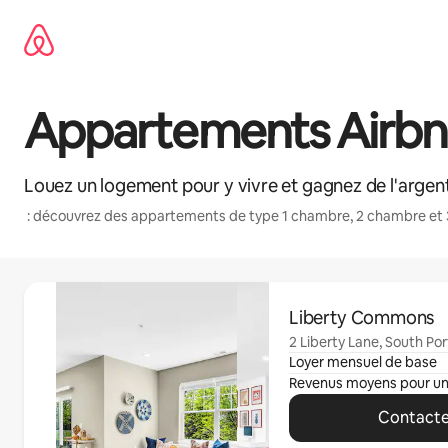
Aller
directement
au
contenu
Appartements Airbnb
Louez un logement pour y vivre et gagnez de l'argent
: découvrez des appartements de type 1 chambre, 2 chambre et 
0 sur 0 élément visible
Liberty Commons
2 Liberty Lane, South Po
Loyer mensuel de base
Revenus moyens pour u
Contacte