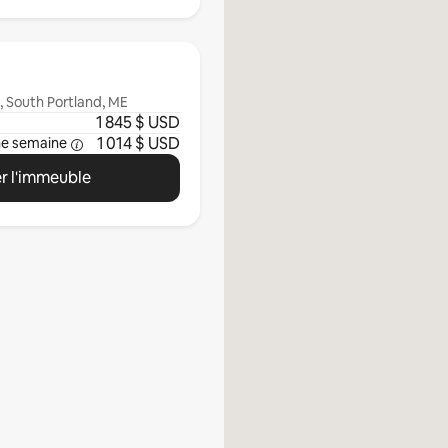
, South Portland, ME
1 845 $ USD
1 014 $ USD
ne semaine
r l'immeuble