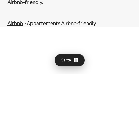
Airbnb-friendly.
Airbnb
Appartements Airbnb-friendly
Carte
© 2026 Airbnb, Inc.
Confidentialité
·
Conditions générales
·
Fonctionnement du site
·
Infos sur l'entreprise