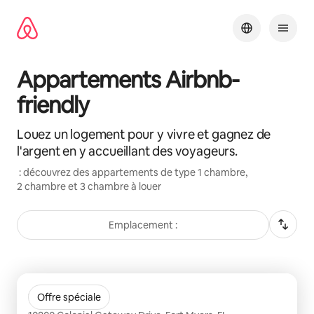
Aller
directement
au
contenu
Appartements Airbnb-
friendly
Louez un logement pour y vivre et gagnez de
l'argent en y accueillant des voyageurs.
: découvrez des appartements de type 1 chambre,
2 chambre et 3 chambre à louer
Emplacement :
0 sur 0 élément visible
The Hendry
Offre spéciale