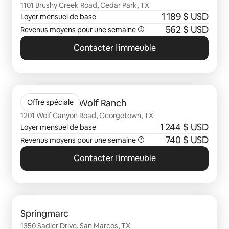
1101 Brushy Creek Road, Cedar Park, TX
1 189 $ USD
Loyer mensuel de base
562 $ USD
Revenus moyens pour une semaine
Contacter l'immeuble
0 sur 0 élément visible
Citizen House Wolf Ranch
Offre spéciale
1201 Wolf Canyon Road, Georgetown, TX
1 244 $ USD
Loyer mensuel de base
740 $ USD
Revenus moyens pour une semaine
Contacter l'immeuble
0 sur 0 élément visible
Springmarc
1350 Sadler Drive, San Marcos, TX