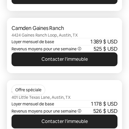
0 sur 0 élément visible
Camden Gaines Ranch
4424 Gaines Ranch Loop, Austin, TX
1 389 $ USD
Loyer mensuel de base
525 $ USD
Revenus moyens pour une semaine
Contacter l'immeuble
0 sur 0 élément visible
Avana SoCo
Offre spéciale
401 Little Texas Lane, Austin, TX
1 178 $ USD
Loyer mensuel de base
526 $ USD
Revenus moyens pour une semaine
Contacter l'immeuble