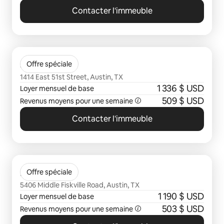
Contacter l'immeuble
0 sur 0 élément visible
Solomon
Offre spéciale
1414 East 51st Street, Austin, TX
1 336 $ USD
Loyer mensuel de base
509 $ USD
Revenus moyens pour une semaine
Contacter l'immeuble
0 sur 0 élément visible
Flora
Offre spéciale
5406 Middle Fiskville Road, Austin, TX
1 190 $ USD
Loyer mensuel de base
503 $ USD
Revenus moyens pour une semaine