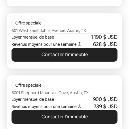
0 sur 0 élément visible
St Johns West
Offre spéciale
601 West Saint Johns Avenue, Austin, TX
1 190 $ USD
Loyer mensuel de base
628 $ USD
Revenus moyens pour une semaine
Contacter l'immeuble
0 sur 0 élément visible
Bridgehead
Offre spéciale
6001 Shepherd Mountain Cove, Austin, TX
900 $ USD
Loyer mensuel de base
739 $ USD
Revenus moyens pour une semaine
Contacter l'immeuble