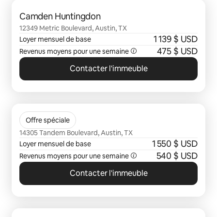
0 sur 0 élément visible
Camden Huntingdon
12349 Metric Boulevard, Austin, TX
1 139 $ USD
Loyer mensuel de base
475 $ USD
Revenus moyens pour une semaine
Contacter l'immeuble
0 sur 0 élément visible
The Mia
Offre spéciale
14305 Tandem Boulevard, Austin, TX
1 550 $ USD
Loyer mensuel de base
540 $ USD
Revenus moyens pour une semaine
Contacter l'immeuble
0 sur 0 élément visible