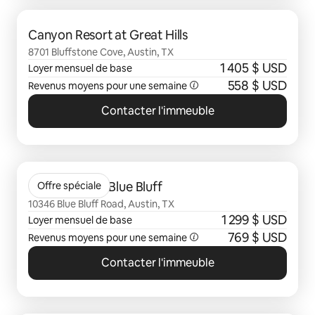
0 sur 0 élément visible
Canyon Resort at Great Hills
8701 Bluffstone Cove, Austin, TX
1 405 $ USD
Loyer mensuel de base
558 $ USD
Revenus moyens pour une semaine
Contacter l'immeuble
0 sur 0 élément visible
Citizen House Blue Bluff
Offre spéciale
10346 Blue Bluff Road, Austin, TX
1 299 $ USD
Loyer mensuel de base
769 $ USD
Revenus moyens pour une semaine
Contacter l'immeuble