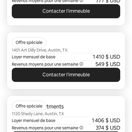
777 $ USD
Revenus moyens pour une semaine
Contacter l'immeuble
0 sur 0 élément visible
The Weaver
Offre spéciale
1401 Art Dilly Drive, Austin, TX
1 410 $ USD
Loyer mensuel de base
549 $ USD
Revenus moyens pour une semaine
Contacter l'immeuble
0 sur 0 élément visible
Trailhead Apartments
Offre spéciale
1120 Shady Lane, Austin, TX
1 406 $ USD
Loyer mensuel de base
374 $ USD
Revenus moyens pour une semaine