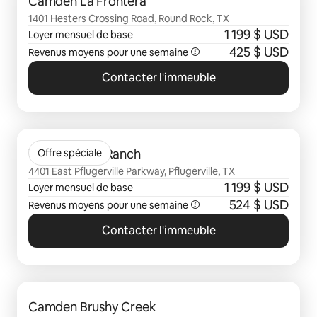
Camden La Frontera
1401 Hesters Crossing Road, Round Rock, TX
1 199 $ USD
Loyer mensuel de base
425 $ USD
Revenus moyens pour une semaine
Contacter l'immeuble
0 sur 0 élément visible
Tacara Weiss Ranch
Offre spéciale
4401 East Pflugerville Parkway, Pflugerville, TX
1 199 $ USD
Loyer mensuel de base
524 $ USD
Revenus moyens pour une semaine
Contacter l'immeuble
0 sur 0 élément visible
Camden Brushy Creek