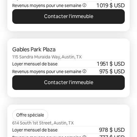
1 019 $ USD
Revenus moyens pour une semaine
Contacter l'immeuble
0 sur 0 élément visible
Gables Park Plaza
115 Sandra Muraida Way, Austin, TX
1 951 $ USD
Loyer mensuel de base
975 $ USD
Revenus moyens pour une semaine
Contacter l'immeuble
0 sur 0 élément visible
Timbercreek
Offre spéciale
614 South 1st Street, Austin, TX
978 $ USD
Loyer mensuel de base